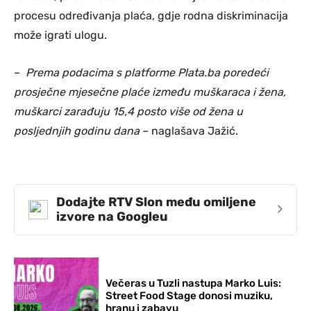
procesu određivanja plaća, gdje rodna diskriminacija
može igrati ulogu.
–
Prema podacima s platforme Plata.ba poredeći
prosječne mjesečne plaće između muškaraca i žena,
muškarci zarađuju 15,4 posto više od žena u
posljednjih godinu dana
– naglašava Jažić.
Dodajte RTV Slon među omiljene
›
izvore na Googleu
Večeras u Tuzli nastupa Marko Luis:
Street Food Stage donosi muziku,
hranu i zabavu