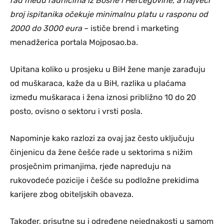
rad među radnicima iz Bosne i Hercegovine, a najveći
broj ispitanika očekuje minimalnu platu u rasponu od
2000 do 3000 eura
– ističe brend i marketing
menadžerica portala Mojposao.ba.
Upitana koliko u prosjeku u BiH žene manje zarađuju
od muškaraca, kaže da u BiH, razlika u plaćama
između muškaraca i žena iznosi približno 10 do 20
posto, ovisno o sektoru i vrsti posla.
Napominje kako razlozi za ovaj jaz često uključuju
činjenicu da žene češće rade u sektorima s nižim
prosječnim primanjima, rjeđe napreduju na
rukovodeće pozicije i češće su podložne prekidima
karijere zbog obiteljskih obaveza.
Također, prisutne su i određene nejednakosti u samom