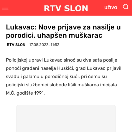
UŽIVO
Lukavac: Nove prijave za nasilje u
porodici, uhapšen muškarac
RTV SLON
17.08.2023. 11:53
Policijskoj upravi Lukavac sinoć su dva sata poslije
ponoći građani naselja Huskići, grad Lukavac prijavili
svađu i galamu u porodičnoj kući, pri čemu su
policijski službenici slobode lišili muškarca inicijala
M.Č. godište 1991.