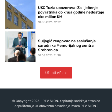
UKC Tuzla upozorava: Za liječenje
povratnika do kraja godine nedostaje
oko milion KM
10.08.2026. 12:29
Suljagić reagovao na saslušanja
saradnika Memorijalnog centra
Srebrenica
10.08.2026. 11:38
Učitati više
© Copyright 2025 - RTV SLON. Kopiranje sadržaja stranice
dopušteno je uz obavezno navođenje izvora RTV SLON |