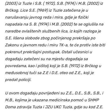
(2003) iz Tuzle i S.B. ( 1972), S.B. (1974) i M.B. (2002) iz
Brčkog. Lice S.E. (1969) iz Tuzle zatečena je u
narušavanju javnog reda i mira, gdje je fizički
napadala na S. B. (1974) i M.B. (2002) te se oglušila na
naredbe ovlaštenih službenih lica, iz kojih razloga je
S.E. lišena slobode zbog počinjenog prekršaja po
Zakonu o javnom redu i miru TK-a, te će protiv iste biti
pokrenut prekršajni postupak. Ostali učesnici u
događaju zatečeni su na mjestu događaja sa
povredama, kao i pištolj koji je S.B. (1972) iz Brčkog u
međusobnoj tuči sa Z.E i D.E. oteo od Z.E., koji je
predat policiji.
U ovom događaju povrijeđeni su Z.E., D.E., S.B., S.B., i
M.B., kojima je ukazana medicinska pomoć u SHMP
Doma zdravlja Tuzla i JZU UKC Tuzla, gdje su kod Z.E.