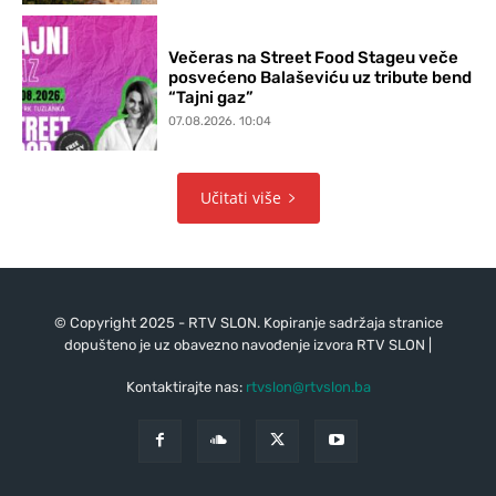
Večeras na Street Food Stageu veče
posvećeno Balaševiću uz tribute bend
“Tajni gaz”
07.08.2026. 10:04
Učitati više
© Copyright 2025 - RTV SLON. Kopiranje sadržaja stranice
dopušteno je uz obavezno navođenje izvora RTV SLON |
Kontaktirajte nas:
rtvslon@rtvslon.ba