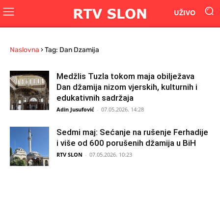
UŽIVO
Naslovna
›
Tag: Dan Dzamija
Medžlis Tuzla tokom maja obilježava
Dan džamija nizom vjerskih, kulturnih i
edukativnih sadržaja
Adin Jusufović
-
07.05.2026. 14:28
Sedmi maj: Sećanje na rušenje Ferhadije
i više od 600 porušenih džamija u BiH
RTV SLON
-
07.05.2026. 10:23