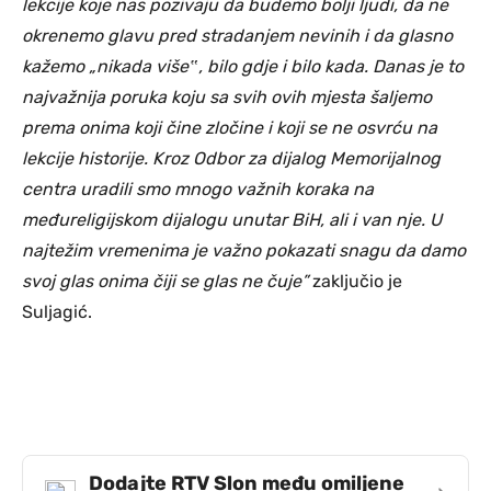
lekcije koje nas pozivaju da budemo bolji ljudi, da ne
okrenemo glavu pred stradanjem nevinih i da glasno
kažemo „nikada više‟, bilo gdje i bilo kada. Danas je to
najvažnija poruka koju sa svih ovih mjesta šaljemo
prema onima koji čine zločine i koji se ne osvrću na
lekcije historije. Kroz Odbor za dijalog Memorijalnog
centra uradili smo mnogo važnih koraka na
međureligijskom dijalogu unutar BiH, ali i van nje. U
najtežim vremenima je važno pokazati snagu da damo
svoj glas onima čiji se glas ne čuje”
zaključio je
Suljagić.
Dodajte RTV Slon među omiljene