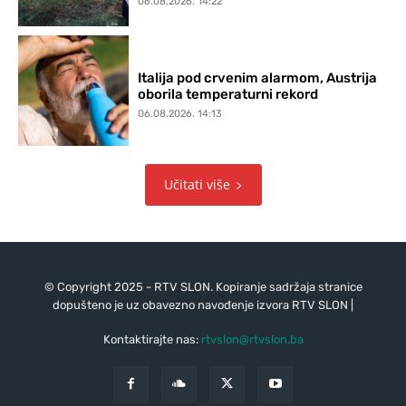
06.08.2026. 14:22
Italija pod crvenim alarmom, Austrija
oborila temperaturni rekord
06.08.2026. 14:13
Učitati više
© Copyright 2025 - RTV SLON. Kopiranje sadržaja stranice
dopušteno je uz obavezno navođenje izvora RTV SLON |
Kontaktirajte nas:
rtvslon@rtvslon.ba