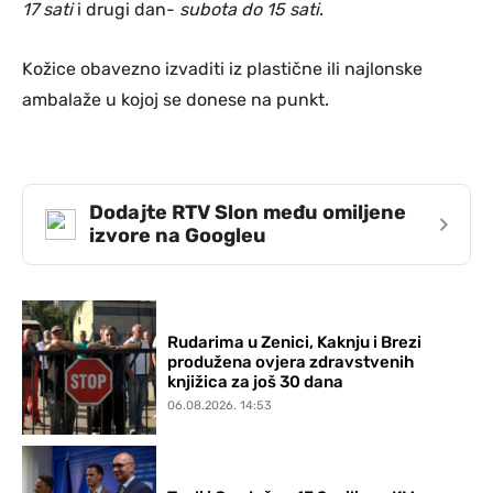
17 sati
i drugi dan-
subota do 15 sati
.
Kožice obavezno izvaditi iz plastične ili najlonske
ambalaže u kojoj se donese na punkt.
Dodajte RTV Slon među omiljene
›
izvore na Googleu
Rudarima u Zenici, Kaknju i Brezi
produžena ovjera zdravstvenih
knjižica za još 30 dana
06.08.2026. 14:53