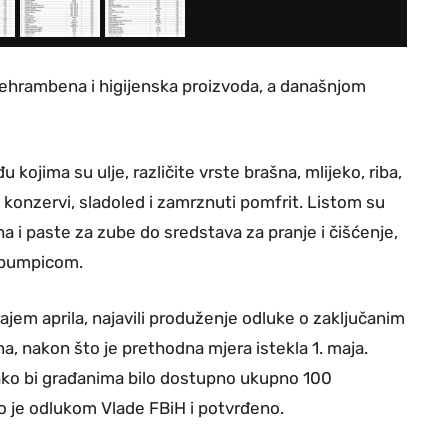
ehrambena i higijenska proizvoda, a današnjom
ojima su ulje, različite vrste brašna, mlijeko, riba,
 u konzervi, sladoled i zamrznuti pomfrit. Listom su
na i paste za zube do sredstava za pranje i čišćenje,
s pumpicom.
rajem aprila, najavili produženje odluke o zaključanim
a, nakon što je prethodna mjera istekla 1. maja.
 kako bi građanima bilo dostupno ukupno 100
o je odlukom Vlade FBiH i potvrđeno.