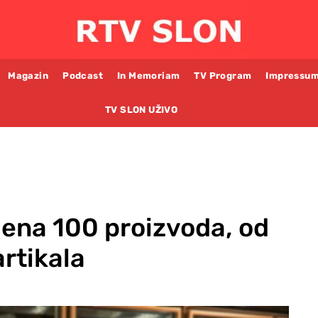
Magazin
Podcast
In Memoriam
TV Program
Impressu
TV SLON UŽIVO
ijena 100 proizvoda, od
artikala