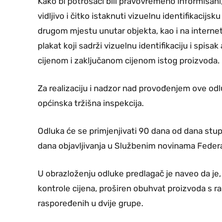
Kako bi potrošači bili pravovremeno informisani
vidljivo i čitko istaknuti vizuelnu identifikacijsk
drugom mjestu unutar objekta, kao i na internet 
plakat koji sadrži vizuelnu identifikaciju i sp
cijenom i zaključanom cijenom istog proizvoda.
Za realizaciju i nadzor nad provođenjem ove od
općinska tržišna inspekcija.
Odluka će se primjenjivati 90 dana od dana st
dana objavljivanja u Službenim novinama Federa
U obrazloženju odluke predlagač je naveo da je
kontrole cijena, proširen obuhvat proizvoda s r
raspoređenih u dvije grupe.