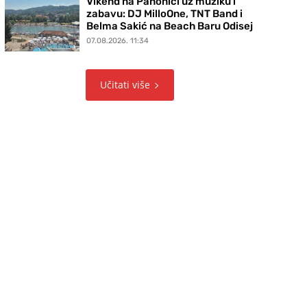
Vikend na Panonici uz muziku i
zabavu: DJ MilloOne, TNT Band i
Belma Sakić na Beach Baru Odisej
07.08.2026. 11:34
Učitati više