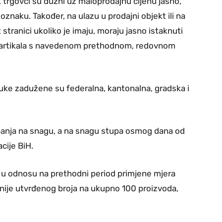
, trgovci su dužni uz maloprodajnu cijenu jasno,
u oznaku. Također, na ulazu u prodajni objekt ili na
stranici ukoliko je imaju, moraju jasno istaknuti
isak artikala s navedenom prethodnom, redovnom
luke zadužene su federalna, kantonalna, gradska i
upanja na snagu, a na snagu stupa osmog dana od
cije BiH.
, u odnosu na prethodni period primjene mjera
anije utvrđenog broja na ukupno 100 proizvoda,