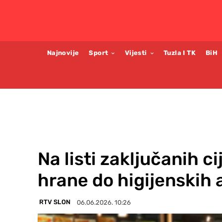
Najnovije
Sport
Vijesti
Tuzla I TK
BiH
Na listi zaključanih c
hrane do higijenskih 
RTV SLON
06.06.2026. 10:26