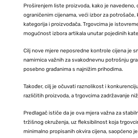
Proširenjem liste proizvoda, kako je navedeno,
ograničenim cijenama, veći izbor za potrošače, k
kategorija i proizvođača. Trgovcima je istovrem
mogućnost izbora artikala unutar pojedinih kate
Cilj nove mjere neposredne kontrole cijena je s
namirnica važnih za svakodnevnu potrošnju građ
posebno građanima s najnižim prihodima.
Također, cilj je očuvati raznolikost i konkurenc
različitih proizvoda, a trgovcima zadržavanje ni
Predlagač ističe da je ova mjera važna za stabil
tržišnog okruženja, uz fleksibilnost koja trgov
minimalno propisanih okvira cijena, saopćeno je