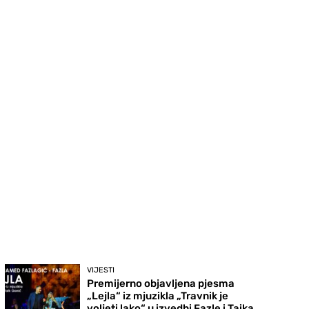
VIJESTI
Premijerno objavljena pjesma
„Lejla“ iz mjuzikla „Travnik je
voljeti lako“ u izvedbi Fazle i Taika