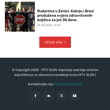
Rudarima u Zenici, Kaknju i Brezi
produžena ovjera zdravstvenih
knjižica za još 30 dana
06.08.2026. 14:53
Učitati više
© Copyright 2025 - RTV SLON. Kopiranje sadržaja stranice
dopušteno je uz obavezno navođenje izvora RTV SLON |
Kontaktirajte nas:
rtvslon@rtvslon.ba