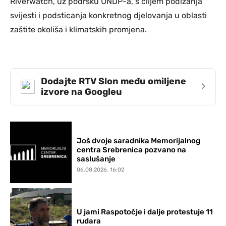
Riverwatch, uz podršku UNDP-a, s ciljem podizanja
svijesti i podsticanja konkretnog djelovanja u oblasti
zaštite okoliša i klimatskih promjena.
Dodajte RTV Slon među omiljene
›
izvore na Googleu
Još dvoje saradnika Memorijalnog
centra Srebrenica pozvano na
saslušanje
06.08.2026. 16:02
U jami Raspotočje i dalje protestuje 11
rudara