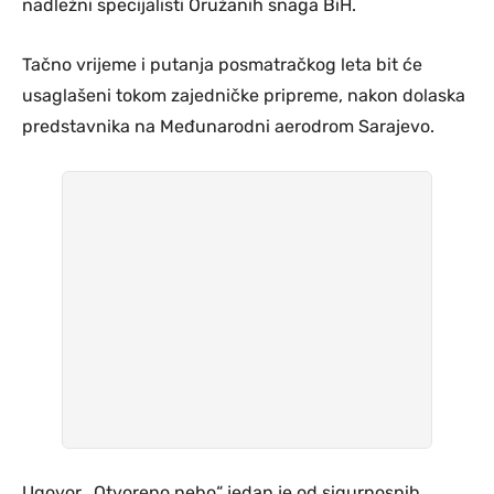
nadležni specijalisti Oružanih snaga BiH.
Tačno vrijeme i putanja posmatračkog leta bit će
usaglašeni tokom zajedničke pripreme, nakon dolaska
predstavnika na Međunarodni aerodrom Sarajevo.
Ugovor „Otvoreno nebo“ jedan je od sigurnosnih