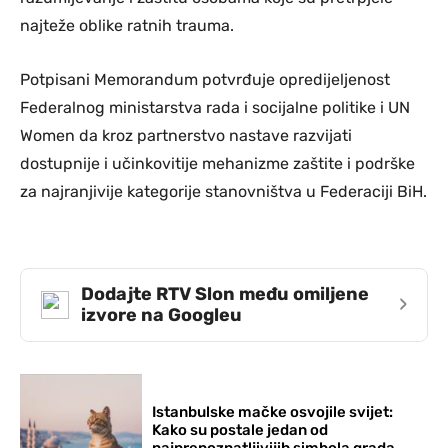
najteže oblike ratnih trauma.
Potpisani Memorandum potvrđuje opredijeljenost
Federalnog ministarstva rada i socijalne politike i UN
Women da kroz partnerstvo nastave razvijati
dostupnije i učinkovitije mehanizme zaštite i podrške
za najranjivije kategorije stanovništva u Federaciji BiH.
Dodajte RTV Slon među omiljene
›
izvore na Googleu
Istanbulske mačke osvojile svijet:
Kako su postale jedan od
najprepoznatljivijih simbola grada