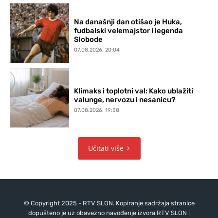
Na današnji dan otišao je Huka,
fudbalski velemajstor i legenda
Slobode
07.08.2026. 20:04
Klimaks i toplotni val: Kako ublažiti
valunge, nervozu i nesanicu?
07.08.2026. 19:38
Učitati više
© Copyright 2025 - RTV SLON. Kopiranje sadržaja stranice
dopušteno je uz obavezno navođenje izvora RTV SLON |