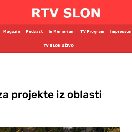
Magazin
Podcast
In Memoriam
TV Program
Impressu
TV SLON UŽIVO
za projekte iz oblasti