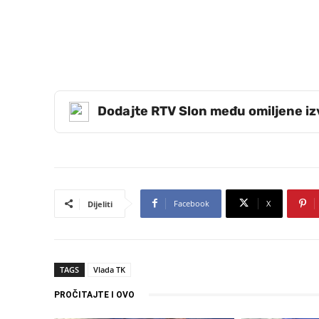
Dodajte RTV Slon među omiljene i
Facebook
X
Dijeliti
TAGS
Vlada TK
PROČITAJTE I OVO