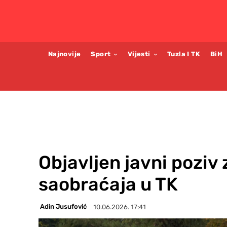
Najnovije
Sport
Vijesti
Tuzla I TK
BiH
Objavljen javni poziv 
saobraćaja u TK
Adin Jusufović
10.06.2026. 17:41