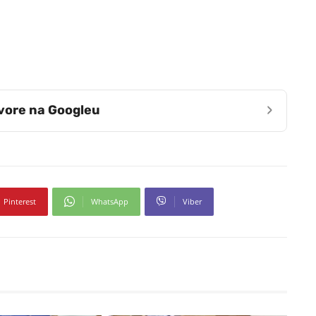
›
zvore na Googleu
Pinterest
WhatsApp
Viber