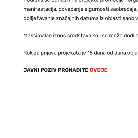
manifestacija, povećanje sigurnosti saobraćaja,
obilježavanje značajnih datuma iz oblasti saobra
Maksimalan iznos sredstava koji se može dodije
Rok za prijavu projekata je 15 dana od dana obj
JAVNI POZIV PRONAĐITE
OVDJE