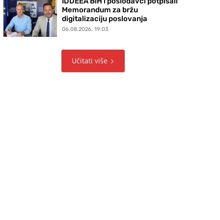
IDDEEA BiH i poslodavci potpisali
Memorandum za bržu
digitalizaciju poslovanja
06.08.2026. 19:03
Učitati više