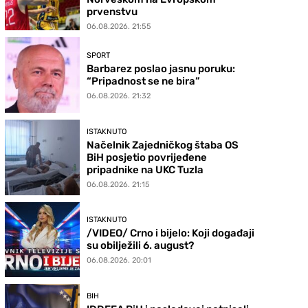
prvenstvu
06.08.2026. 21:55
SPORT
Barbarez poslao jasnu poruku:
“Pripadnost se ne bira”
06.08.2026. 21:32
ISTAKNUTO
Načelnik Zajedničkog štaba OS
BiH posjetio povrijeđene
pripadnike na UKC Tuzla
06.08.2026. 21:15
ISTAKNUTO
/VIDEO/ Crno i bijelo: Koji događaji
su obilježili 6. august?
06.08.2026. 20:01
BIH