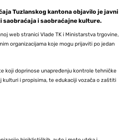
ćaja Tuzlanskog kantona objavilo je javni
i saobraćaja i saobraćajne kulture.
čnoj web stranici Vlade TK i Ministarstva trgovine,
tnim organizacijama koje mogu prijaviti po jedan
te koji doprinose unapređenju kontrole tehničke
 kulturi i propisima, te edukaciji vozača o zaštiti
zacije biciklističkih, auto i moto utrka i