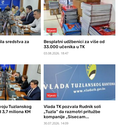
Vijesti
ila sredstva za
Besplatni udžbenici za više od
33.000 učenika u TK
03.08.2026. 18:47
Vijesti
voju Tuzlanskog
Vlada TK pozvala Rudnik soli
 3,7 miliona KM
„Tuzla“ da razmotri pritužbe
kompanije „Sisecam...
30.07.2026. 14:09