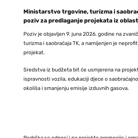
Ministarstvo trgovine, turizma i saobra
poziv za predlaganje projekata iz oblast
Poziv je objavljen 9. juna 2026. godine na zvani
turizma i saobraćaja TK, a namijenjen je neprofi
projekat.
Sredstva iz budžeta bit će usmjerena na projek
ispravnosti vozila, edukaciji djece o saobraćajnoj
okoliša i smanjenju emisije izduvnih gasova.
Podrška se odnosi i na projekte promocije i organi