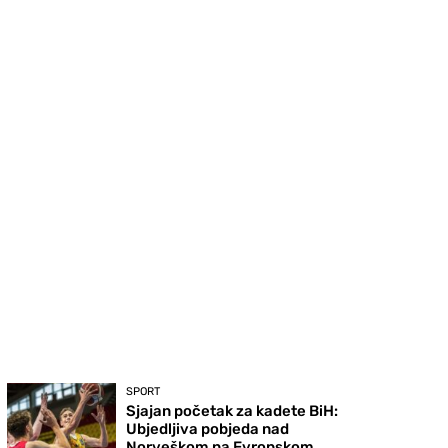
SPORT
Sjajan početak za kadete BiH:
Ubjedljiva pobjeda nad
Norveškom na Evropskom