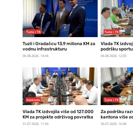
Tuzla i TK
Tuzla i TK
Tuzli i Gradačcu 13,9 miliona KM za
Vlada TK izdvoj
vodnu infrastrukturu
podršku sportu
06.08.2026. 14:44
04.08.2026. 12:05
Istaknuto
Tuzla i TK
Vlada TK izdvojila više od 127.000
Za podršku raz
KM za projekte održivog povratka
kantona više od
31.07.2026. 11:54
30.07.2026. 16:06