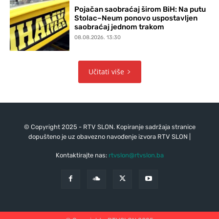
Pojačan saobraćaj širom BiH: Na putu
Stolac–Neum ponovo uspostavljen
saobraćaj jednom trakom
08.08.2026. 13:30
Učitati više
© Copyright 2025 - RTV SLON. Kopiranje sadržaja stranice
dopušteno je uz obavezno navođenje izvora RTV SLON |
Kontaktirajte nas:
rtvslon@rtvslon.ba