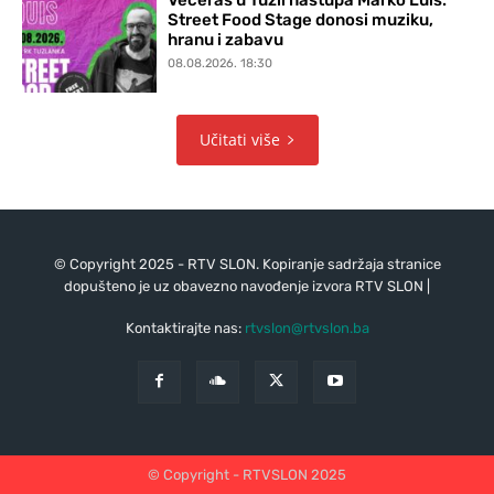
Street Food Stage donosi muziku,
hranu i zabavu
08.08.2026. 18:30
Učitati više
© Copyright 2025 - RTV SLON. Kopiranje sadržaja stranice
dopušteno je uz obavezno navođenje izvora RTV SLON |
Kontaktirajte nas:
rtvslon@rtvslon.ba
© Copyright - RTVSLON 2025