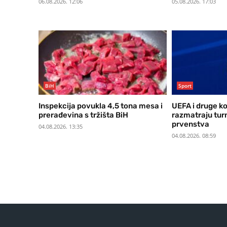
06.08.2026. 12:06
05.08.2026. 17:03
BiH
Sport
Inspekcija povukla 4,5 tona mesa i
UEFA i druge k
prerađevina s tržišta BiH
razmatraju tur
prvenstva
04.08.2026. 13:35
04.08.2026. 08:59