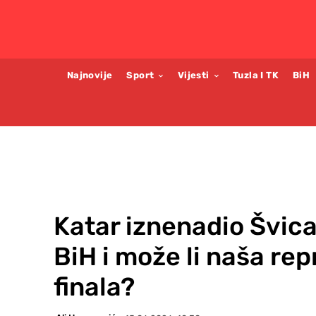
Najnovije
Sport
Vijesti
Tuzla I TK
BiH
Katar iznenadio Švica
BiH i može li naša re
finala?