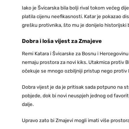
Iako je Švicarska bila bolji rival tokom većeg dijel
platila cijenu neefikasnosti. Katar je pokazao di
grešku protivnika, što mu je donijelo historijsk
Dobra i loša vijest za Zmajeve
Remi Katara i Švicarske za Bosnu i Hercegovinu i
nemaju prostora za novi kiks. Utakmica protiv Bi
očekuje se mnogo ozbiljniji pristup nego protiv 
Dobra vijest je da je pritisak sada potpuno na 
pobjede, dok bi novi neuspjeh jednog od favorit
dalje.
Upravo zato bi Zmajevi mogli imati više prostora