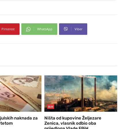
Pinterest
WhatsApp
Viber
BiH
 julskih naknada za
Ništa od kupovine Željezare
ditetom
Zenica, vlasnik odbio oba
prijedloga Vlade FBiH