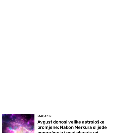
MAGAZIN
Avgust donosi velike astrološke
promjene: Nakon Merkura slijede
pomračenja i novi planetarni