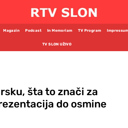
Magazin
Podcast
In Memoriam
TV Program
Impressu
TV SLON UŽIVO
rsku, šta to znači za
prezentacija do osmine