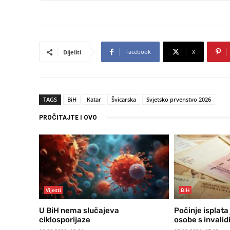
Facebook
X
Dijeliti
TAGS
BiH
Katar
Švicarska
Svjetsko prvenstvo 2026
PROČITAJTE I OVO
Vijesti
BiH
U BiH nema slučajeva
Počinje isplata
ciklosporijaze
osobe s invali