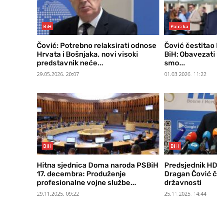
BiH
Politika
Čović: Potrebno relaksirati odnose
Čović čestitao
Hrvata i Bošnjaka, novi visoki
BiH: Obavezati 
predstavnik neće...
smo...
29.05.2026. 20:07
01.03.2026. 11:22
BiH
BiH
Hitna sjednica Doma naroda PSBiH
Predsjednik HD
17. decembra: Produženje
Dragan Čović č
profesionalne vojne službe...
državnosti
29.11.2025. 09:22
25.11.2025. 14:44