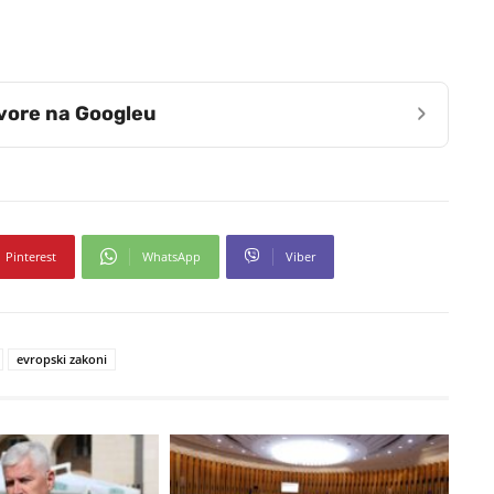
›
zvore na Googleu
Pinterest
WhatsApp
Viber
evropski zakoni