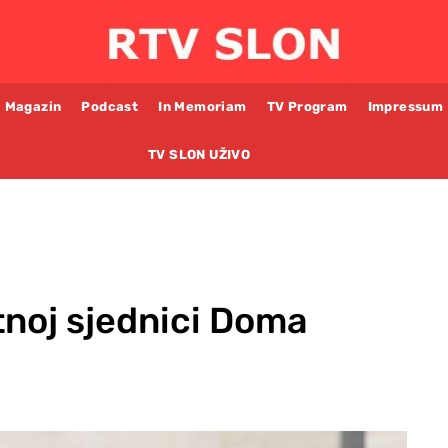
Magazin
Podcast
In Memoriam
TV Program
Impressum
TV SLON UŽIVO
tnoj sjednici Doma