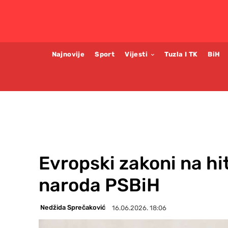
Najnovije
Sport
Vijesti
Tuzla I TK
BiH
Evropski zakoni na hi
naroda PSBiH
Nedžida Sprečaković
16.06.2026. 18:06