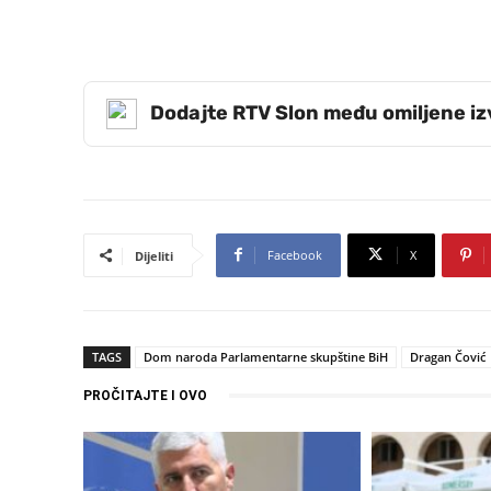
Dodajte RTV Slon među omiljene i
Facebook
X
Dijeliti
TAGS
Dom naroda Parlamentarne skupštine BiH
Dragan Čović
PROČITAJTE I OVO