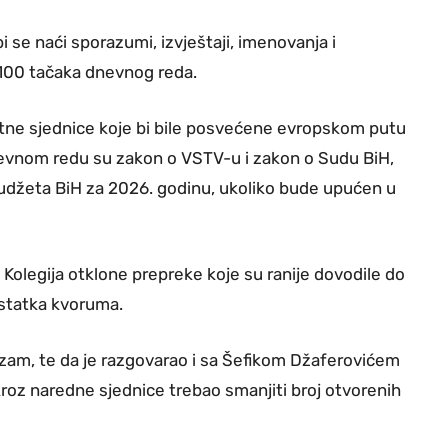
bi se naći sporazumi, izvještaji, imenovanja i
no 100 tačaka dnevnog reda.
hitne sjednice koje bi bile posvećene evropskom putu
dnevnom redu su zakon o VSTV-u i zakon o Sudu BiH,
 budžeta BiH za 2026. godinu, ukoliko bude upućen u
a Kolegija otklone prepreke koje su ranije dovodile do
ostatka kvoruma.
mizam, te da je razgovarao i sa Šefikom Džaferovićem
kroz naredne sjednice trebao smanjiti broj otvorenih