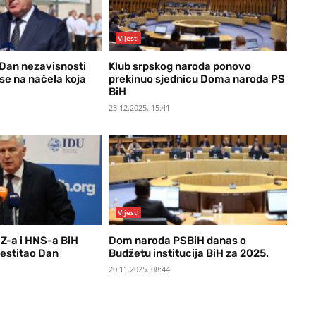
Vijesti
 Dan nezavisnosti
Klub srpskog naroda ponovo
se na načela koja
prekinuo sjednicu Doma naroda PS
BiH
23.12.2025. 15:41
Vijesti
Z-a i HNS-a BiH
Dom naroda PSBiH danas o
estitao Dan
Budžetu institucija BiH za 2025.
20.11.2025. 08:44