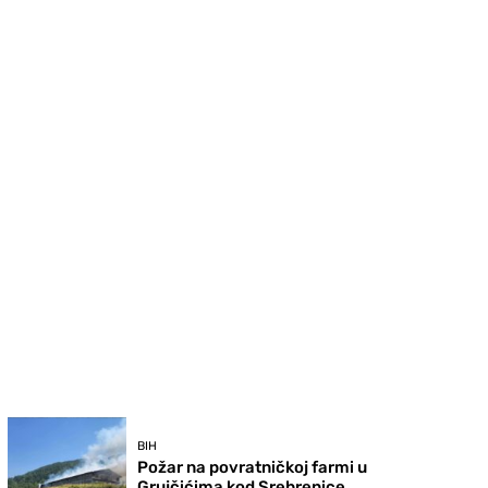
BIH
Požar na povratničkoj farmi u
Grujčićima kod Srebrenice