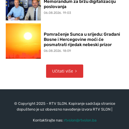
Memorandum za bržu digitalizaciju
poslovanja
06.08.2026. 19:03
Pomračenje Sunca u srijedu: Građani
Bosne i Hercegovine moći će
posmatrati rijedak nebeski prizor
06.08.2026. 18:09
Učitati više
© Copyright 2025 - RTV SLON. Kopiranje sadržaja stranice
dopušteno je uz obavezno navođenje izvora RTV SLON |
Kontaktirajte nas:
rtvslon@rtvslon.ba