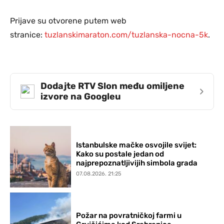
Prijave su otvorene putem web
stranice:
tuzlanskimaraton.com/tuzlanska-nocna-5k
.
Dodajte RTV Slon među omiljene
›
izvore na Googleu
Istanbulske mačke osvojile svijet:
Kako su postale jedan od
najprepoznatljivijih simbola grada
07.08.2026. 21:25
Požar na povratničkoj farmi u