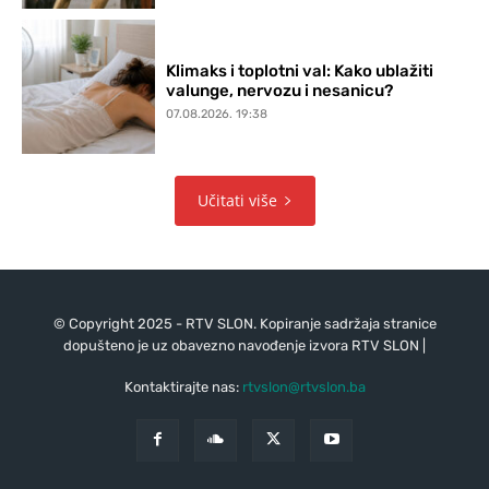
Klimaks i toplotni val: Kako ublažiti
valunge, nervozu i nesanicu?
07.08.2026. 19:38
Učitati više
© Copyright 2025 - RTV SLON. Kopiranje sadržaja stranice
dopušteno je uz obavezno navođenje izvora RTV SLON |
Kontaktirajte nas:
rtvslon@rtvslon.ba