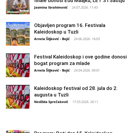
finale donosi Edu Maajku, LET 3 i Sassju
Jasmina Ibrahimović
-
24.07.2026. 11:43
Objavljen program 16. Festivala
Kaleidoskop u Tuzli
Arnela Šiljković - Bojić
-
24.06.2026. 14:03
Festival Kaleidoskop i ove godine donosi
bogat program za mlade
Arnela Šiljković - Bojić
-
24.04.2026. 09:01
Kaleidoskop festival od 28. jula do 2.
augusta u Tuzli
Nedžida Sprečaković
-
17.03.2026. 20:11