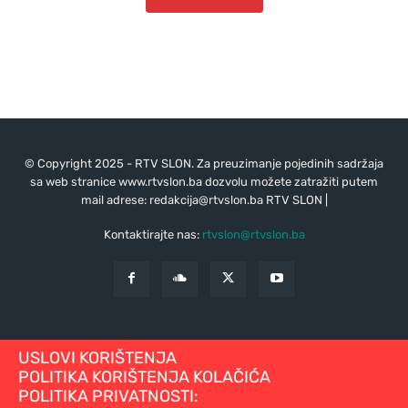
© Copyright 2025 - RTV SLON. Za preuzimanje pojedinih sadržaja
sa web stranice www.rtvslon.ba dozvolu možete zatražiti putem
mail adrese:
redakcija@rtvslon.ba
RTV SLON |
Kontaktirajte nas:
rtvslon@rtvslon.ba
USLOVI KORIŠTENJA
POLITIKA KORIŠTENJA KOLAČIĆA
POLITIKA PRIVATNOSTI: