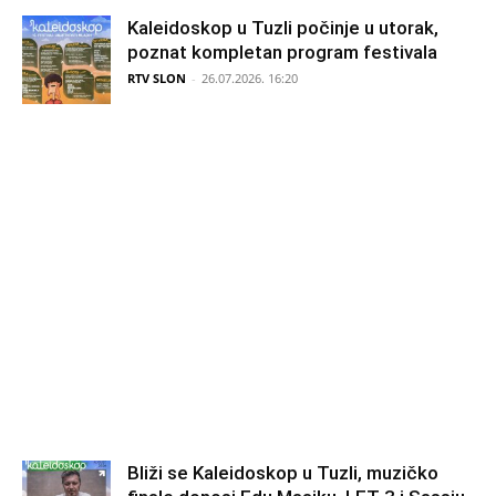
Kaleidoskop u Tuzli počinje u utorak,
poznat kompletan program festivala
RTV SLON
-
26.07.2026. 16:20
Bliži se Kaleidoskop u Tuzli, muzičko