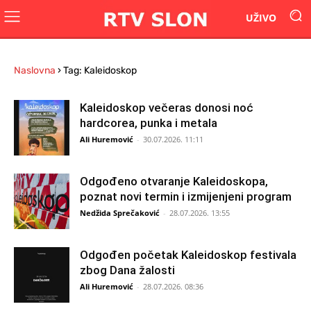
UŽIVO
Naslovna
›
Tag: Kaleidoskop
Kaleidoskop večeras donosi noć
hardcorea, punka i metala
Ali Huremović
-
30.07.2026. 11:11
Odgođeno otvaranje Kaleidoskopa,
poznat novi termin i izmijenjeni program
Nedžida Sprečaković
-
28.07.2026. 13:55
Odgođen početak Kaleidoskop festivala
zbog Dana žalosti
Ali Huremović
-
28.07.2026. 08:36