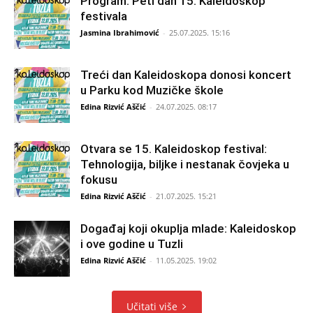
Program: Peti dan 15. Kaleidoskop
festivala
Jasmina Ibrahimović
-
25.07.2025. 15:16
Treći dan Kaleidoskopa donosi koncert
u Parku kod Muzičke škole
Edina Rizvić Aščić
-
24.07.2025. 08:17
Otvara se 15. Kaleidoskop festival:
Tehnologija, biljke i nestanak čovjeka u
fokusu
Edina Rizvić Aščić
-
21.07.2025. 15:21
Događaj koji okuplja mlade: Kaleidoskop
i ove godine u Tuzli
Edina Rizvić Aščić
-
11.05.2025. 19:02
Učitati više