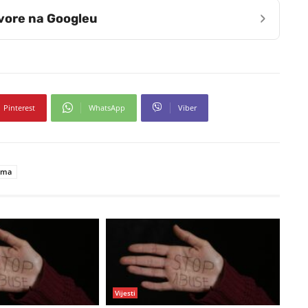
›
zvore na Googleu
Pinterest
WhatsApp
Viber
dima
Vijesti