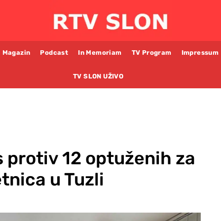
Magazin
Podcast
In Memoriam
TV Program
Impressum
TV SLON UŽIVO
s protiv 12 optuženih za
tnica u Tuzli