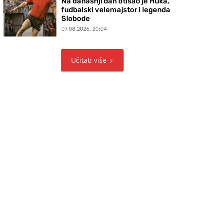
Na današnji dan otišao je Huka,
fudbalski velemajstor i legenda
Slobode
07.08.2026. 20:04
Učitati više