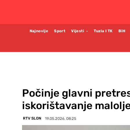
Najnovije
Sport
Vijesti
Tuzla I TK
BiH
Počinje glavni pretre
iskorištavanje malolje
RTV SLON
19.05.2026. 08:25