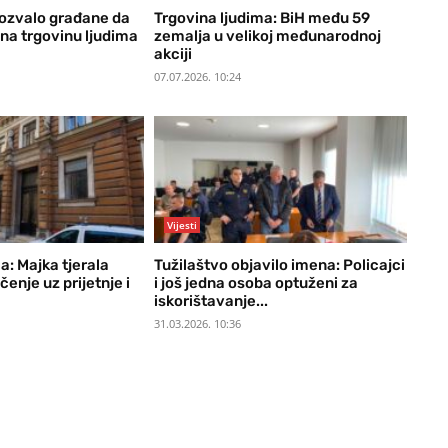
pozvalo građane da
Trgovina ljudima: BiH među 59
na trgovinu ljudima
zemalja u velikoj međunarodnoj
akciji
07.07.2026. 10:24
Vijesti
a: Majka tjerala
Tužilaštvo objavilo imena: Policajci
čenje uz prijetnje i
i još jedna osoba optuženi za
iskorištavanje...
31.03.2026. 10:36