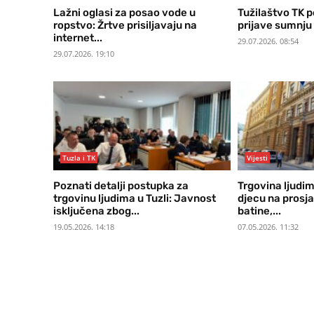
Lažni oglasi za posao vode u
Tužilaštvo TK 
ropstvo: Žrtve prisiljavaju na
prijave sumnju 
internet...
29.07.2026. 08:54
29.07.2026. 19:10
Tuzla i TK
Vijesti
Poznati detalji postupka za
Trgovina ljudim
trgovinu ljudima u Tuzli: Javnost
djecu na prosja
isključena zbog...
batine,...
19.05.2026. 14:18
07.05.2026. 11:32