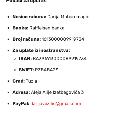
Podaci za uplate:
Nosioc računa:
Darija Muharemagić
Banka:
Raiffeisen banka
Broj računa:
1613000089919734
Za uplate iz inostranstva:
IBAN:
BA391613000089919734
SWIFT:
RZBABA2S
Grad:
Tuzla
Adresa:
Aleja Alije Izetbegovića 3
PayPal:
darijavezilic@gmail.com