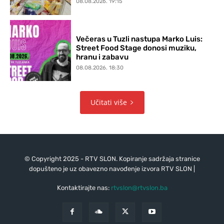
08.08.2026. 19:15
Večeras u Tuzli nastupa Marko Luis:
Street Food Stage donosi muziku,
hranu i zabavu
08.08.2026. 18:30
Učitati više
© Copyright 2025 - RTV SLON. Kopiranje sadržaja stranice
dopušteno je uz obavezno navođenje izvora RTV SLON |
Kontaktirajte nas:
rtvslon@rtvslon.ba