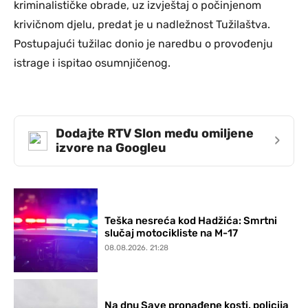
kriminalističke obrade, uz izvještaj o počinjenom
krivičnom djelu, predat je u nadležnost Tužilaštva.
Postupajući tužilac donio je naredbu o provođenju
istrage i ispitao osumnjičenog.
Dodajte RTV Slon među omiljene
›
izvore na Googleu
Teška nesreća kod Hadžića: Smrtni
slučaj motocikliste na M-17
08.08.2026. 21:28
Na dnu Save pronađene kosti, policija