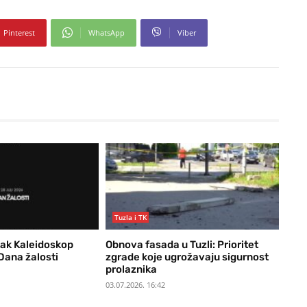
Pinterest
WhatsApp
Viber
Tuzla i TK
ak Kaleidoskop
Obnova fasada u Tuzli: Prioritet
Dana žalosti
zgrade koje ugrožavaju sigurnost
prolaznika
03.07.2026. 16:42