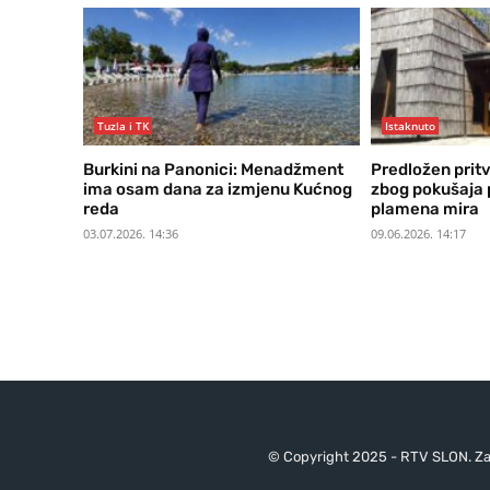
Tuzla i TK
Istaknuto
Burkini na Panonici: Menadžment
Predložen pritv
ima osam dana za izmjenu Kućnog
zbog pokušaja 
reda
plamena mira
03.07.2026. 14:36
09.06.2026. 14:17
© Copyright 2025 - RTV SLON. Za 