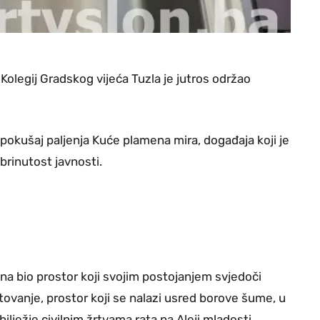
olegij Gradskog vijeća Tuzla je jutros održao
 pokušaj paljenja Kuće plamena mira, događaja koji je
brinutost javnosti.
na bio prostor koji svojim postojanjem svjedoči
tovanje, prostor koji se nalazi usred borove šume, u
ježje civilnim žrtvama rata na Aleji mladosti,