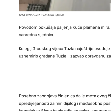
Grad Tuzla/ Ulaz u Gradsku upravu
Povodom pokušaja paljenja Kuće plamena mira, K
vanrednu sjednicu.
Kolegij Gradskog vijeća Tuzla najoštrije osuđuje
uznemirio građane Tuzle i izazvao opravdanu za
Posebno zabrinjava činjenica da je meta ovog či
opredijeljenosti za mir, dijalog i međusobno poš
kompleksu Slana banja gdje se nalazi spomen obil