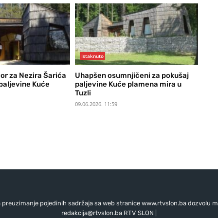
Istaknuto
or za Nezira Šarića
Uhapšen osumnjičeni za pokušaj
paljevine Kuće
paljevine Kuće plamena mira u
Tuzli
09.06.2026. 11:59
preuzimanje pojedinih sadržaja sa web stranice www.rtvslon.ba dozvolu mo
redakcija@rtvslon.ba
RTV SLON |