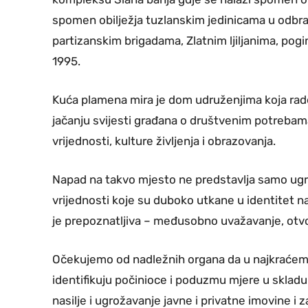
spomen obilježja tuzlanskim jedinicama u odbra
partizanskim brigadama, Zlatnim ljiljanima, pog
1995.
Kuća plamena mira je dom udruženjima koja rade 
jačanju svijesti građana o društvenim potrebama
vrijednosti, kulture življenja i obrazovanja.
Napad na takvo mjesto ne predstavlja samo ugro
vrijednosti koje su duboko utkane u identitet na
je prepoznatljiva – međusobno uvažavanje, otvor
Očekujemo od nadležnih organa da u najkraćem r
identifikuju počinioce i poduzmu mjere u skladu
nasilje i ugrožavanje javne i privatne imovine i 