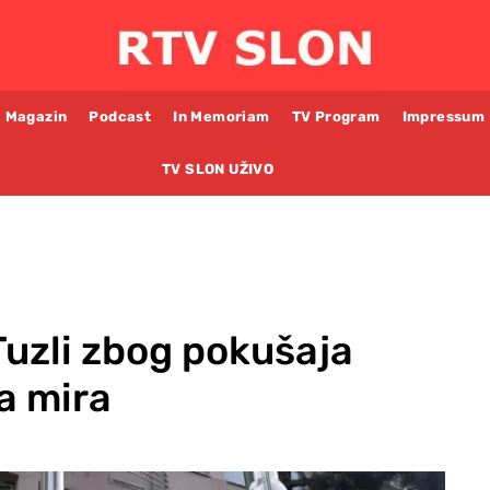
Magazin
Podcast
In Memoriam
TV Program
Impressum
TV SLON UŽIVO
Tuzli zbog pokušaja
a mira