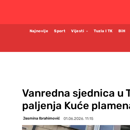
Najnovije
Sport
Vijesti
Tuzla I TK
BiH
Vanredna sjednica u 
paljenja Kuće plamen
Jasmina Ibrahimović
01.06.2026. 11:15