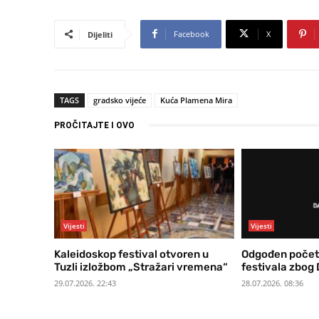
Facebook
X
Dijeliti
TAGS
gradsko vijeće
Kuća Plamena Mira
PROČITAJTE I OVO
Vijesti
Vijesti
Kaleidoskop festival otvoren u
Odgođen počet
Tuzli izložbom „Stražari vremena“
festivala zbog 
29.07.2026. 22:43
28.07.2026. 08:36