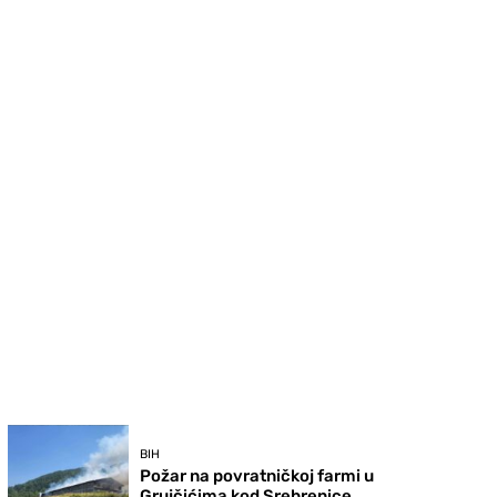
BIH
Požar na povratničkoj farmi u
Grujčićima kod Srebrenice