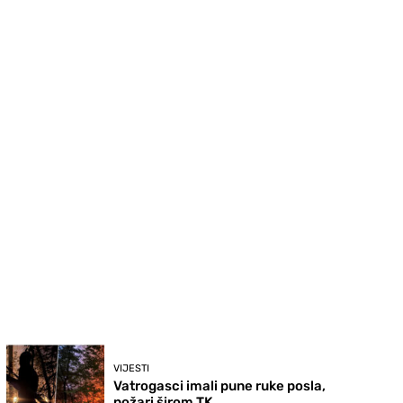
VIJESTI
Vatrogasci imali pune ruke posla,
požari širom TK