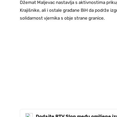
Džemat Maljevac nastavlja s aktivnostima priku
Krajišnike, ali i ostale građane BiH da podrže iz
solidarnost vjernika s obje strane granice.
Dodajte RTV Slon među omiljene i