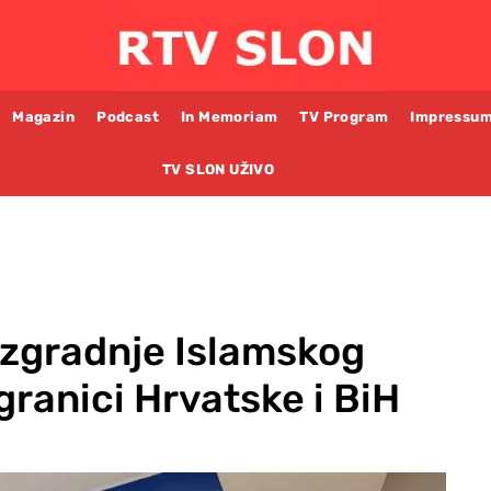
Magazin
Podcast
In Memoriam
TV Program
Impressu
TV SLON UŽIVO
izgradnje Islamskog
granici Hrvatske i BiH