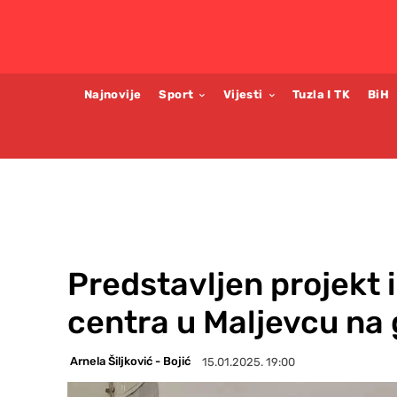
Najnovije
Sport
Vijesti
Tuzla I TK
BiH
Predstavljen projekt 
centra u Maljevcu na 
Arnela Šiljković - Bojić
15.01.2025. 19:00