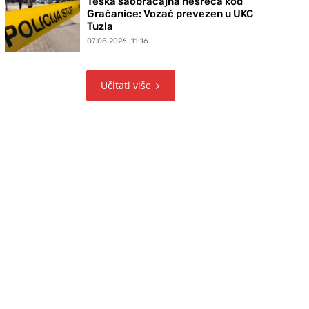
Teška saobraćajna nesreća kod
Gračanice: Vozač prevezen u UKC
Tuzla
07.08.2026. 11:16
Učitati više