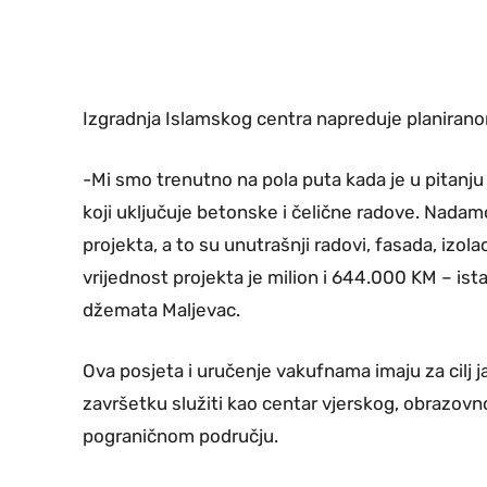
Izgradnja Islamskog centra napreduje planiran
-Mi smo trenutno na pola puta kada je u pitanju o
koji uključuje betonske i čelične radove. Nadam
projekta, a to su unutrašnji radovi, fasada, izo
vrijednost projekta je milion i 644.000 KM – is
džemata Maljevac.
Ova posjeta i uručenje vakufnama imaju za cilj 
završetku služiti kao centar vjerskog, obrazov
pograničnom području.