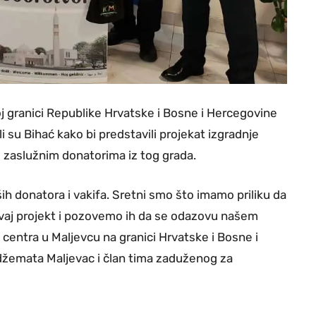
 granici Republike Hrvatske i Bosne i Hercegovine
li su Bihać kako bi predstavili projekat izgradnje
e zaslužnim donatorima iz tog grada.
ših donatora i vakifa. Sretni smo što imamo priliku da
ovaj projekt i pozovemo ih da se odazovu našem
entra u Maljevcu na granici Hrvatske i Bosne i
 džemata Maljevac i član tima zaduženog za