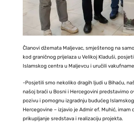
Članovi džemata Maljevac, smještenog na samoj
kod graničnog prijelaza u Velikoj Kladuši, posjeti
Islamskog centra u Maljevcu i uručili vakufnam
-Posjetili smo nekoliko dragih ljudi u Bihaću, na
našoj braći u Bosni i Hercegovini predstavimo 
pozivu i pomognu izgradnju budućeg Islamskog c
Hercegovine – izjavio je Admir ef. Muhić, imam
prikupljanje sredstava i realizaciju projekta.