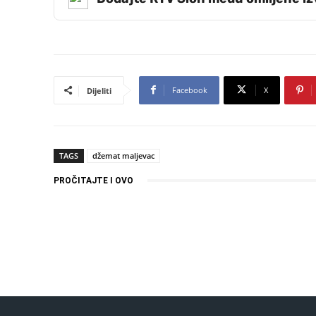
Facebook
X
Dijeliti
TAGS
džemat maljevac
PROČITAJTE I OVO