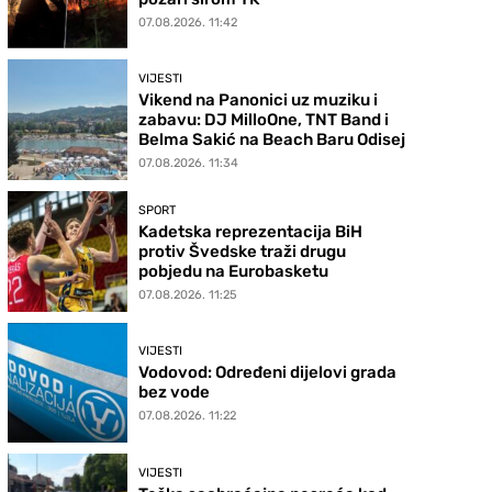
07.08.2026. 11:42
VIJESTI
Vikend na Panonici uz muziku i
zabavu: DJ MilloOne, TNT Band i
Belma Sakić na Beach Baru Odisej
07.08.2026. 11:34
SPORT
Kadetska reprezentacija BiH
protiv Švedske traži drugu
pobjedu na Eurobasketu
07.08.2026. 11:25
VIJESTI
Vodovod: Određeni dijelovi grada
bez vode
07.08.2026. 11:22
VIJESTI