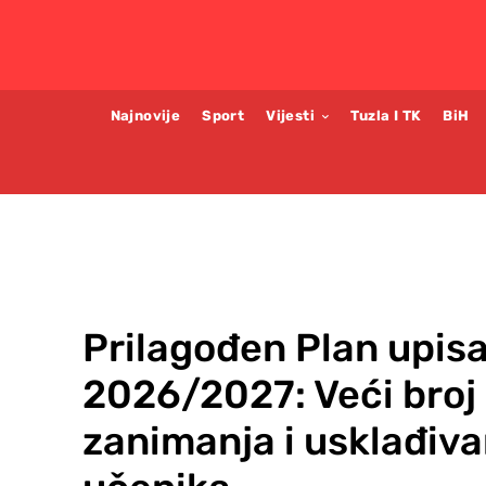
Najnovije
Sport
Vijesti
Tuzla I TK
BiH
Prilagođen Plan upisa
2026/2027: Veći broj 
zanimanja i usklađiva