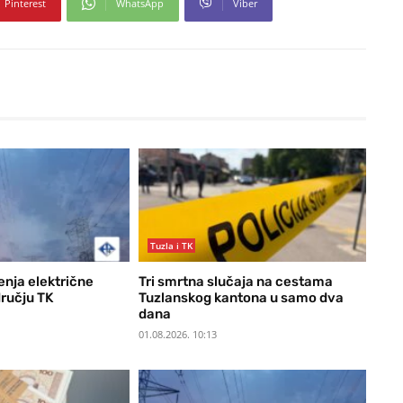
Pinterest
WhatsApp
Viber
Tuzla i TK
enja električne
Tri smrtna slučaja na cestama
dručju TK
Tuzlanskog kantona u samo dva
dana
01.08.2026. 10:13