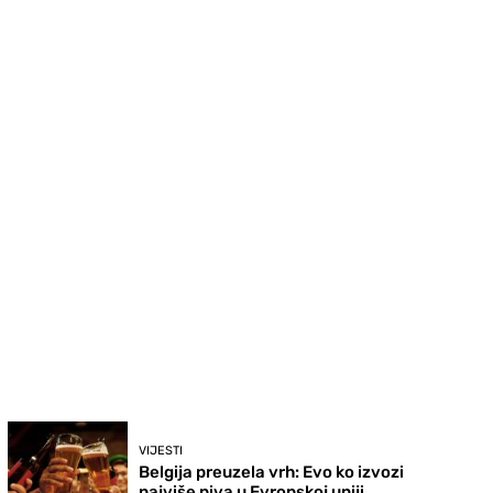
VIJESTI
Belgija preuzela vrh: Evo ko izvozi
najviše piva u Evropskoj uniji