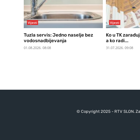
Vijesti
Vijesti
Tuzla servis: Jedno naselje bez
Ko u TK zarađuj
vodosnadbijevanja
a ko radi...
01.08.2026. 08:08
31.07.2026. 09:08
© Copyright 2025 - RTV SLON. Za 