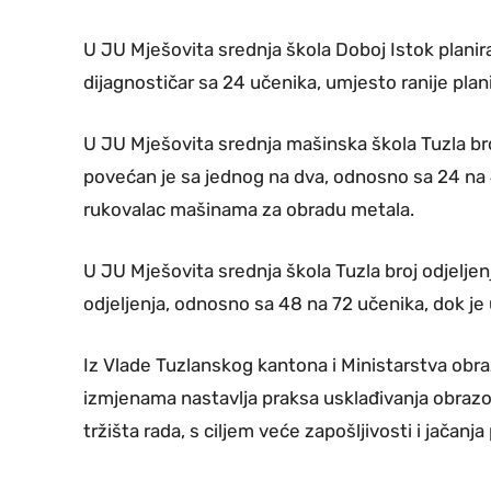
U JU Mješovita srednja škola Doboj Istok plani
dijagnostičar sa 24 učenika, umjesto ranije plan
U JU Mješovita srednja mašinska škola Tuzla br
povećan je sa jednog na dva, odnosno sa 24 na 
rukovalac mašinama za obradu metala.
U JU Mješovita srednja škola Tuzla broj odjeljen
odjeljenja, odnosno sa 48 na 72 učenika, dok je 
Iz Vlade Tuzlanskog kantona i Ministarstva obr
izmjenama nastavlja praksa usklađivanja obraz
tržišta rada, s ciljem veće zapošljivosti i jačan