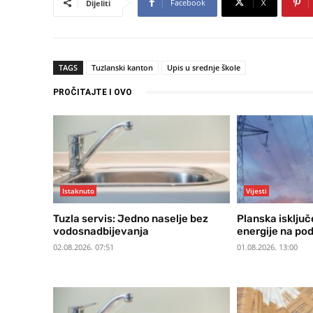
Facebook
X
Dijeliti
TAGS
Tuzlanski kanton
Upis u srednje škole
PROČITAJTE I OVO
Istaknuto
Vijesti
Tuzla servis: Jedno naselje bez
Planska isključ
vodosnadbijevanja
energije na po
02.08.2026. 07:51
01.08.2026. 13:00