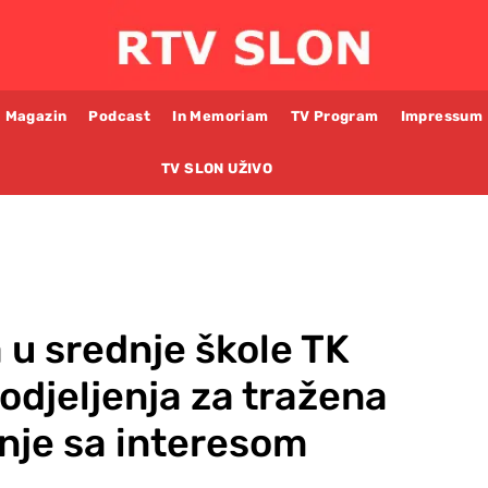
Magazin
Podcast
In Memoriam
TV Program
Impressum
TV SLON UŽIVO
 u srednje škole TK
odjeljenja za tražena
nje sa interesom