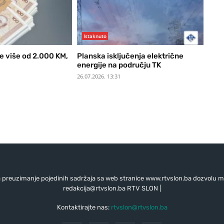
Istaknuto
e više od 2.000 KM,
Planska isključenja električne
energije na području TK
26.07.2026. 13:31
preuzimanje pojedinih sadržaja sa web stranice www.rtvslon.ba dozvolu mo
redakcija@rtvslon.ba
RTV SLON |
Kontaktirajte nas:
rtvslon@rtvslon.ba