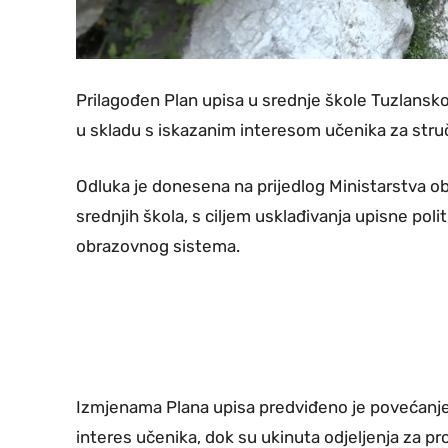
Prilagođen Plan upisa u srednje škole Tuzlansk
u skladu s iskazanim interesom učenika za struč
Odluka je donesena na prijedlog Ministarstva ob
srednjih škola, s ciljem usklađivanja upisne po
obrazovnog sistema.
Izmjenama Plana upisa predviđeno je povećanje b
interes učenika, dok su ukinuta odjeljenja za prof