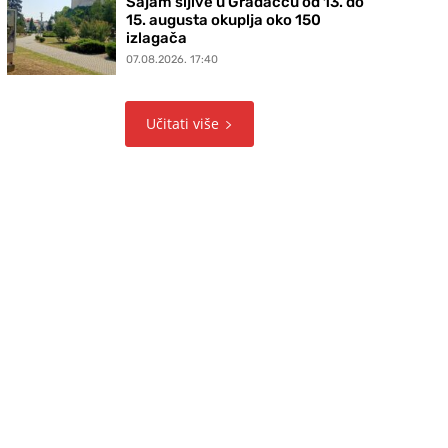
Sajam šljive u Gradačcu od 13. do
15. augusta okuplja oko 150
izlagača
07.08.2026. 17:40
Učitati više