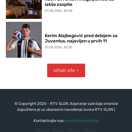
lakše zaspite
07.08.2026. 20:48
Kerim Alajbegović pred debijem za
Juventus, najavljen u prvih 11
07.08.2026. 20:20
Učitati više
© Copyright 2025 - RTV SLON. Kopiranje sadržaja stranice
dopušteno je uz obavezno navođenje izvora RTV SLON |
Kontaktirajte nas:
rtvslon@rtvslon.ba