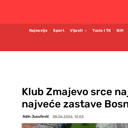
Najnovije
Sport
Vijesti
Tuzla I TK
BiH
Klub Zmajevo srce na
najveće zastave Bosn
Adin Jusufović
08.06.2026. 15:55