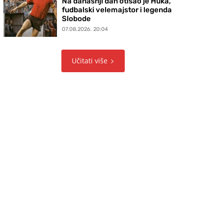
Na današnji dan otišao je Huka,
fudbalski velemajstor i legenda
Slobode
07.08.2026. 20:04
Učitati više