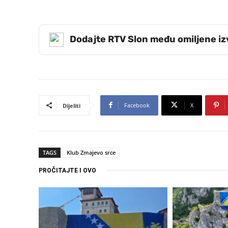
Dodajte RTV Slon među omiljene i
Facebook
X
Dijeliti
TAGS
Klub Zmajevo srce
PROČITAJTE I OVO