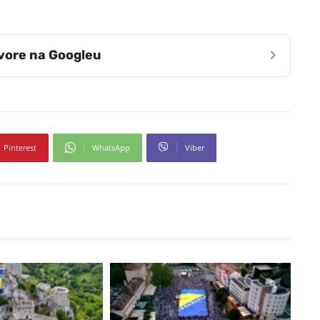
›
zvore na Googleu
Pinterest
WhatsApp
Viber