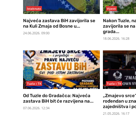
Istaknuto
Vijesti
Najveća zastava BiH zavijorila se
Nakon Tuzle, n
na Kuli Zmaja od Bosne u...
zavijorila se n
grada...
24.06.2026. 09:00
18.06.2026. 16:28
Tuzla i TK
Tuzla i TK
Od Tuzle do Gradačca: Najveća
„Zmajevo srce“ 
zastava BiH bit će razvijena na...
rođendan u znak
zajedništva i p
07.06.2026. 12:34
21.05.2026. 16:17