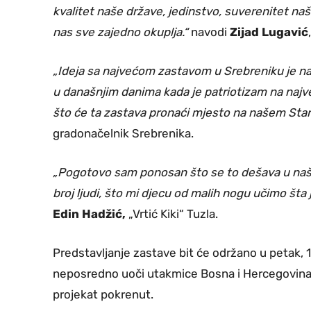
kvalitet naše države, jedinstvo, suverenitet na
nas sve zajedno okuplja.“
navodi
Zijad Lugavić
„Ideja sa najvećom zastavom u Srebreniku je na
u današnjim danima kada je patriotizam na najv
što će ta zastava pronaći mjesto na našem Sta
gradonačelnik Srebrenika.
„Pogotovo sam ponosan što se to dešava u naše
broj ljudi, što mi djecu od malih nogu učimo šta 
Edin Hadžić,
„Vrtić Kiki“ Tuzla.
Predstavljanje zastave bit će održano u petak, 12
neposredno uoči utakmice Bosna i Hercegovina – K
projekat pokrenut.