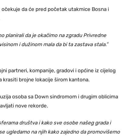
se očekuje da će pred početak utakmice Bosna i
.
mo planirali da je okačimo na zgradu Privredne
isinom i dužinom mala da bi ta zastava stala.”
i partneri, kompanije, gradovi i općine iz cijelog
krasiti brojne lokacije širom kantona.
inkluzija osoba sa Down sindromom i drugim oblicima
avljati nove rekorde.
m sferama društva i kako sve osobe našeg grada i
 se ugledamo na njih kako zajedno da promovišemo