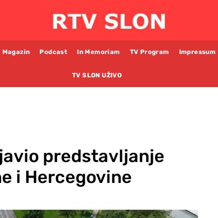
Magazin
Podcast
In Memoriam
TV Program
Impressum
TV SLON UŽIVO
javio predstavljanje
e i Hercegovine