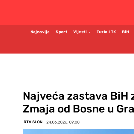
Najnovije
Sport
Vijesti
Tuzla I TK
BiH
Najveća zastava BiH za
Zmaja od Bosne u Gr
RTV SLON
24.06.2026. 09:00