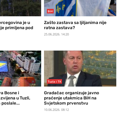
BiH
ercegovina je u
Zašto zastava sa ljiljanima nije
je primljena pod
ratna zastava?
25.06.2026. 14:20
Tuzla i TK
a Bosne i
Gradačac organizuje javno
vijena u Tuzli,
praćenje utakmica BiH na
 poslale...
Svjetskom prvenstvu
10.06.2026. 08:12