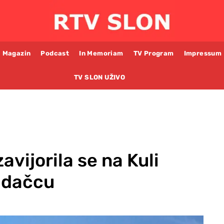
Magazin
Podcast
In Memoriam
TV Program
Impressum
TV SLON UŽIVO
vijorila se na Kuli
adačcu