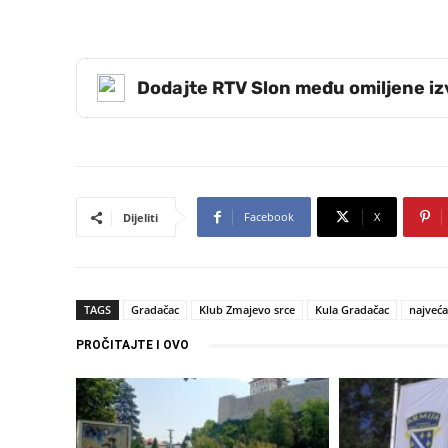
Dodajte RTV Slon među omiljene i
Facebook
X
Dijeliti
TAGS
Gradačac
Klub Zmajevo srce
Kula Gradačac
najveća
PROČITAJTE I OVO