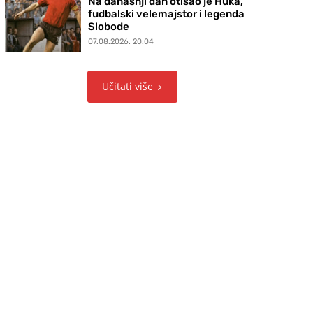
Na današnji dan otišao je Huka,
fudbalski velemajstor i legenda
Slobode
07.08.2026. 20:04
Učitati više