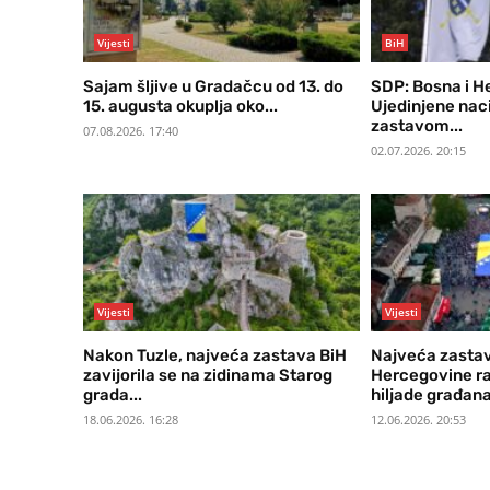
Vijesti
BiH
Sajam šljive u Gradačcu od 13. do
SDP: Bosna i H
15. augusta okuplja oko...
Ujedinjene naci
zastavom...
07.08.2026. 17:40
02.07.2026. 20:15
Vijesti
Vijesti
Nakon Tuzle, najveća zastava BiH
Najveća zastav
zavijorila se na zidinama Starog
Hercegovine raz
grada...
hiljade građana
18.06.2026. 16:28
12.06.2026. 20:53