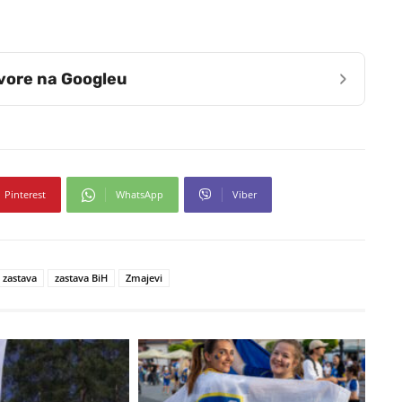
›
zvore na Googleu
Pinterest
WhatsApp
Viber
 zastava
zastava BiH
Zmajevi