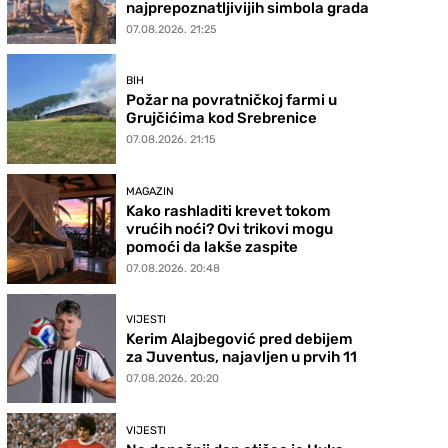
najprepoznatljivijih simbola grada
07.08.2026. 21:25
BIH
Požar na povratničkoj farmi u
Grujčićima kod Srebrenice
07.08.2026. 21:15
MAGAZIN
Kako rashladiti krevet tokom
vrućih noći? Ovi trikovi mogu
pomoći da lakše zaspite
07.08.2026. 20:48
VIJESTI
Kerim Alajbegović pred debijem
za Juventus, najavljen u prvih 11
07.08.2026. 20:20
VIJESTI