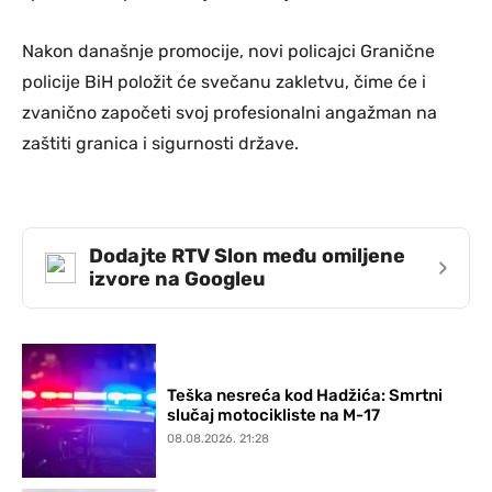
Nakon današnje promocije, novi policajci Granične
policije BiH položit će svečanu zakletvu, čime će i
zvanično započeti svoj profesionalni angažman na
zaštiti granica i sigurnosti države.
Dodajte RTV Slon među omiljene
›
izvore na Googleu
Teška nesreća kod Hadžića: Smrtni
slučaj motocikliste na M-17
08.08.2026. 21:28