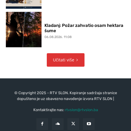
Kladanj: Požar zahvatio osam hektara
šume
06.08.2026. 11:08
Učitati više
© Copyright 2025 - RTV SLON. Kopiranje sadržaja stranice
dopušteno je uz obavezno navođenje izvora RTV SLON |
Kontaktirajte nas:
rtvslon@rtvslon.ba