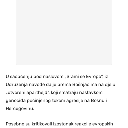
U saopćenju pod naslovom „Srami se Evropo“, iz
Udruženja navode da je prema Bošnjacima na djelu
„otvoreni aparthejd“, koji smatraju nastavkom
genocida počinjenog tokom agresije na Bosnu i
Hercegovinu.
Posebno su kritikovali izostanak reakcije evropskih