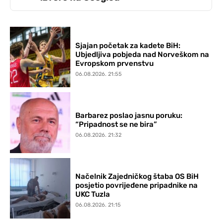
Sjajan početak za kadete BiH:
Ubjedljiva pobjeda nad Norveškom na
Evropskom prvenstvu
06.08.2026. 21:55
Barbarez poslao jasnu poruku:
“Pripadnost se ne bira”
06.08.2026. 21:32
Načelnik Zajedničkog štaba OS BiH
posjetio povrijeđene pripadnike na
UKC Tuzla
06.08.2026. 21:15