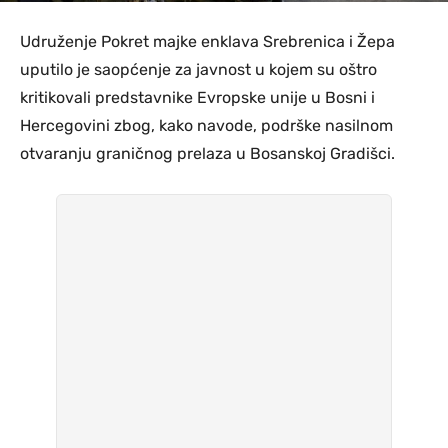
Udruženje Pokret majke enklava Srebrenica i Žepa
uputilo je saopćenje za javnost u kojem su oštro
kritikovali predstavnike Evropske unije u Bosni i
Hercegovini zbog, kako navode, podrške nasilnom
otvaranju graničnog prelaza u Bosanskoj Gradišci.