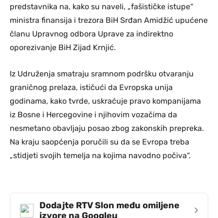
predstavnika na, kako su naveli, „fašističke istupe“
ministra finansija i trezora BiH Srđan Amidžić upućene
članu Upravnog odbora Uprave za indirektno
oporezivanje BiH Zijad Krnjić.
Iz Udruženja smatraju sramnom podršku otvaranju
graničnog prelaza, ističući da Evropska unija
godinama, kako tvrde, uskraćuje pravo kompanijama
iz Bosne i Hercegovine i njihovim vozačima da
nesmetano obavljaju posao zbog zakonskih prepreka.
Na kraju saopćenja poručili su da se Evropa treba
„stidjeti svojih temelja na kojima navodno počiva“.
Dodajte RTV Slon među omiljene
›
izvore na Googleu