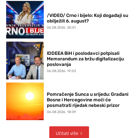
/VIDEO/ Crno i bijelo: Koji događaji su
obilježili 6. august?
06.08.2026. 20:01
IDDEEA BiH i poslodavci potpisali
Memorandum za bržu digitalizaciju
poslovanja
06.08.2026. 19:03
Pomračenje Sunca u srijedu: Građani
Bosne i Hercegovine moći će
posmatrati rijedak nebeski prizor
06.08.2026. 18:09
Učitati više