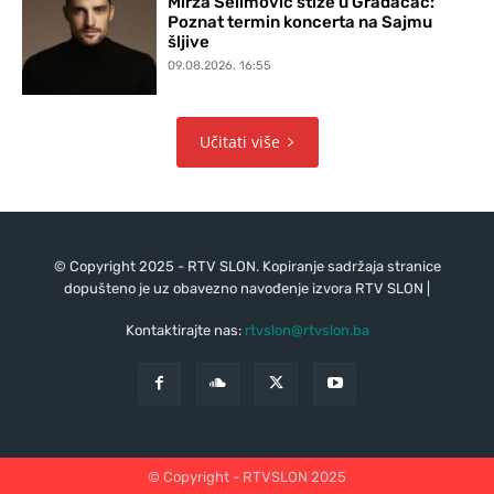
Mirza Selimović stiže u Gradačac:
Poznat termin koncerta na Sajmu
šljive
09.08.2026. 16:55
Učitati više
© Copyright 2025 - RTV SLON. Kopiranje sadržaja stranice
dopušteno je uz obavezno navođenje izvora RTV SLON |
Kontaktirajte nas:
rtvslon@rtvslon.ba
© Copyright - RTVSLON 2025