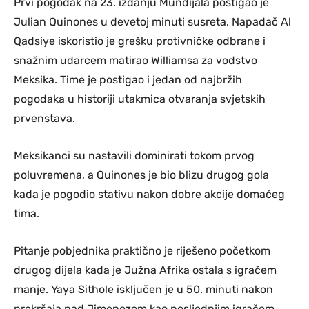
Prvi pogodak na 23. izdanju Mundijala postigao je
Julian Quinones u devetoj minuti susreta. Napadač Al
Qadsiye iskoristio je grešku protivničke odbrane i
snažnim udarcem matirao Williamsa za vodstvo
Meksika. Time je postigao i jedan od najbržih
pogodaka u historiji utakmica otvaranja svjetskih
prvenstava.
Meksikanci su nastavili dominirati tokom prvog
poluvremena, a Quinones je bio blizu drugog gola
kada je pogodio stativu nakon dobre akcije domaćeg
tima.
Pitanje pobjednika praktično je riješeno početkom
drugog dijela kada je Južna Afrika ostala s igračem
manje. Yaya Sithole isključen je u 50. minuti nakon
prekršaja nad Jimenezom kao posljednjim igračem