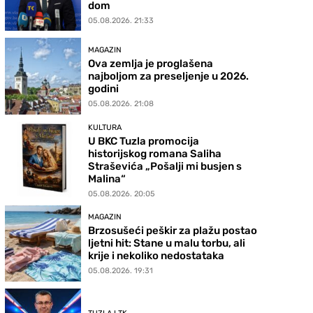
dom
05.08.2026. 21:33
MAGAZIN
Ova zemlja je proglašena
najboljom za preseljenje u 2026.
godini
05.08.2026. 21:08
KULTURA
U BKC Tuzla promocija
historijskog romana Saliha
Straševića „Pošalji mi busjen s
Malina“
05.08.2026. 20:05
MAGAZIN
Brzosušeći peškir za plažu postao
ljetni hit: Stane u malu torbu, ali
krije i nekoliko nedostataka
05.08.2026. 19:31