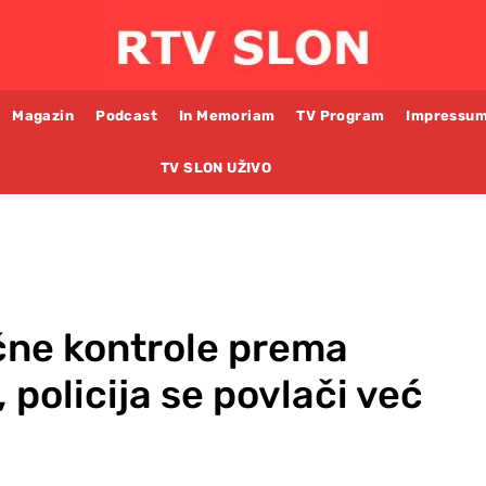
Magazin
Podcast
In Memoriam
TV Program
Impressu
TV SLON UŽIVO
ične kontrole prema
 policija se povlači već