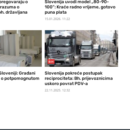
 pregovaraju o
Slovenija uvodi model „80-90-
razuma o
100“: Kraće radno vrijeme, gotovo
bh. državljana
puna plata
15.01.2026. 11:22
BiH
loveniji: Građani
Slovenija pokreće postupak
u o potpomognutom
reciprociteta: Bh. prijevoznicima
uskoro povrat PDV-a
22.11.2025. 12:32