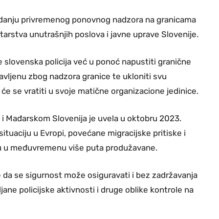
ukidanju privremenog ponovnog nadzora na granicama
arstva unutrašnjih poslova i javne uprave Slovenije.
e slovenska policija već u ponoć napustiti granične
tavljenu zbog nadzora granice te ukloniti svu
će se vratiti u svoje matične organizacione jedinice.
i Mađarskom Slovenija je uvela u oktobru 2023.
ituaciju u Evropi, povećane migracijske pritiske i
 su u međuvremenu više puta produžavane.
 da se sigurnost može osiguravati i bez zadržavanja
ane policijske aktivnosti i druge oblike kontrole na