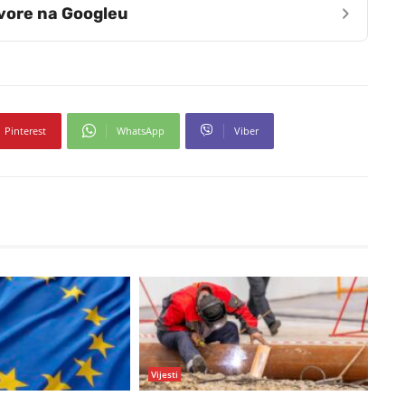
›
zvore na Googleu
Pinterest
WhatsApp
Viber
Vijesti