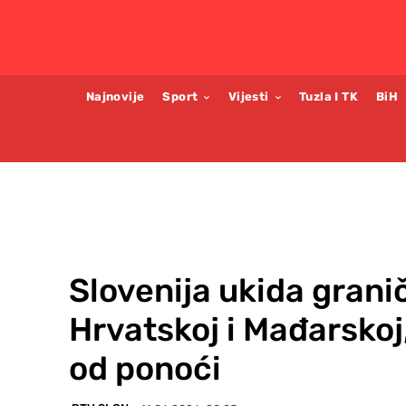
Najnovije
Sport
Vijesti
Tuzla I TK
BiH
Slovenija ukida gran
Hrvatskoj i Mađarskoj,
od ponoći