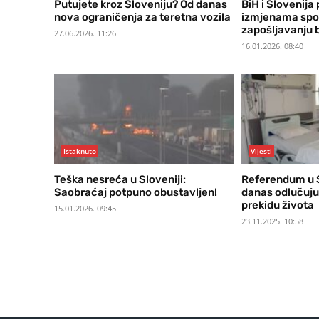
Putujete kroz Sloveniju? Od danas
BiH i Slovenija
nova ograničenja za teretna vozila
izmjenama spo
zapošljavanju 
27.06.2026. 11:26
16.01.2026. 08:40
Istaknuto
Vijesti
Teška nesreća u Sloveniji:
Referendum u S
Saobraćaj potpuno obustavljen!
danas odlučuj
prekidu života
15.01.2026. 09:45
23.11.2025. 10:58