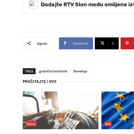
Dodajte RTV Slon među omiljene i
Facebook
X
Dijeliti
TAGS
granična kontrola
Slovenija
PROČITAJTE I OVO
Vijesti
BiH