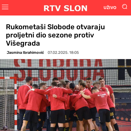
UŽIVO
Rukometaši Slobode otvaraju
proljetni dio sezone protiv
Višegrada
Jasmina Ibrahimović
07.02.2025. 18:05