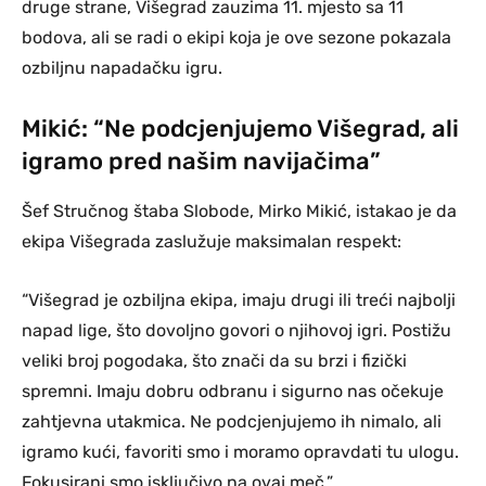
druge strane, Višegrad zauzima 11. mjesto sa 11
bodova, ali se radi o ekipi koja je ove sezone pokazala
ozbiljnu napadačku igru.
Mikić: “Ne podcjenjujemo Višegrad, ali
igramo pred našim navijačima”
Šef Stručnog štaba Slobode, Mirko Mikić, istakao je da
ekipa Višegrada zaslužuje maksimalan respekt:
“Višegrad je ozbiljna ekipa, imaju drugi ili treći najbolji
napad lige, što dovoljno govori o njihovoj igri. Postižu
veliki broj pogodaka, što znači da su brzi i fizički
spremni. Imaju dobru odbranu i sigurno nas očekuje
zahtjevna utakmica. Ne podcjenjujemo ih nimalo, ali
igramo kući, favoriti smo i moramo opravdati tu ulogu.
Fokusirani smo isključivo na ovaj meč.”