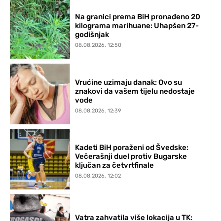
Na granici prema BiH pronađeno 20
kilograma marihuane: Uhapšen 27-
godišnjak
08.08.2026. 12:50
Vrućine uzimaju danak: Ovo su
znakovi da vašem tijelu nedostaje
vode
08.08.2026. 12:39
Kadeti BiH poraženi od Švedske:
Večerašnji duel protiv Bugarske
ključan za četvrtfinale
08.08.2026. 12:02
Vatra zahvatila više lokacija u TK: