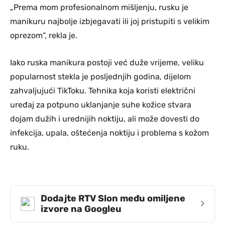
„Prema mom profesionalnom mišljenju, rusku je
manikuru najbolje izbjegavati ili joj pristupiti s velikim
oprezom“, rekla je.
Iako ruska manikura postoji već duže vrijeme, veliku
popularnost stekla je posljednjih godina, dijelom
zahvaljujući TikToku. Tehnika koja koristi električni
uređaj za potpuno uklanjanje suhe kožice stvara
dojam dužih i urednijih noktiju, ali može dovesti do
infekcija, upala, oštećenja noktiju i problema s kožom
ruku.
Dodajte RTV Slon među omiljene
›
izvore na Googleu