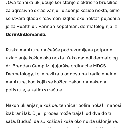
„Ova tehnika uključuje korištenje električne brusilice
za agresivno skraćivanje i čišćenje kožice nokta, čime
se stvara gladak, ‘savršen’ izgled oko nokta“, pojasnila
je za Health dr. Hannah Kopelman, dermatologinja iz
DermOnDemanda
.
Ruska manikura najčešće podrazumijeva potpuno
uklanjanje kožice oko nokta. Kako navodi dermatolog
dr. Brendan Camp iz njujorške ordinacije MDCS
Dermatology, to je razlika u odnosu na tradicionalne
manikure, kod kojih se kožica nakon namakanja
potiskuje, a zatim skraćuje.
Nakon uklanjanja kožice, tehničar polira nokat i nanosi
izabrani lak. Cijeli proces može trajati od dva do tri
sata. Budući da su kožica i koža oko nokta uklonjene,