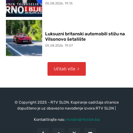
05.08.2026. 19:15
Luksuzni britanski automobili stižu na
Vilsonovo šetalište
05.08.2026. 19:07
Učitati više
© Copyright 2025 - RTV SLON. Kopiranje sadržaja stranice
dopušteno je uz obavezno navođenje izvora RTV SLON |
Kontaktirajte nas:
rtvslon@rtvslon.ba