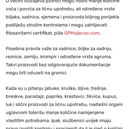
U većini slučajeva putnici mogu nositi manje količine
voća i povrća za ličnu upotrebu, ali određene vrste
biljaka, sadnica, sjemena i proizvoda biljnog porijekla
podliježu strožim kontrolama i mogu zahtijevati
fitosanitarni certifikat, piše
GPMaljevac.com
.
Posebna pravila važe za sadnice, biljke za sadnju,
reznice, zemlju, krompir i određene vrste agruma.
Takvi proizvodi bez odgovarajuće dokumentacije
mogu biti oduzeti na granici.
Kada su u pitanju jabuke, kruške, šljive, trešnje,
breskve, paradajz, paprike, krastavci, tikvice, kupus,
luk i slični proizvodi za ličnu upotrebu, nadležni organi
uglavnom tolerišu manje količine namijenjene
vlastitim potrebama. Ipak, službenici uvijek imaju
pravo izvršiti kontrolu i procijeniti da li je riječ o količini