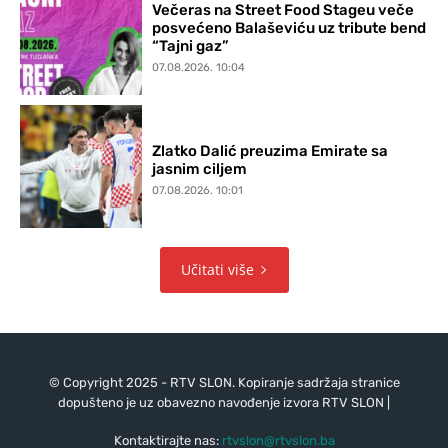
Večeras na Street Food Stageu veče
posvećeno Balaševiću uz tribute bend
“Tajni gaz”
07.08.2026. 10:04
Zlatko Dalić preuzima Emirate sa
jasnim ciljem
07.08.2026. 10:01
Učitati više
© Copyright 2025 - RTV SLON. Kopiranje sadržaja stranice
dopušteno je uz obavezno navođenje izvora RTV SLON |
Kontaktirajte nas:
rtvslon@rtvslon.ba