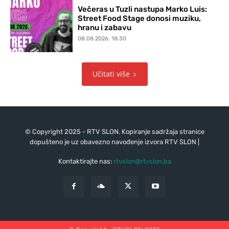
Večeras u Tuzli nastupa Marko Luis:
Street Food Stage donosi muziku,
hranu i zabavu
08.08.2026. 18:30
Učitati više
© Copyright 2025 - RTV SLON. Kopiranje sadržaja stranice
dopušteno je uz obavezno navođenje izvora RTV SLON |
Kontaktirajte nas:
rtvslon@rtvslon.ba