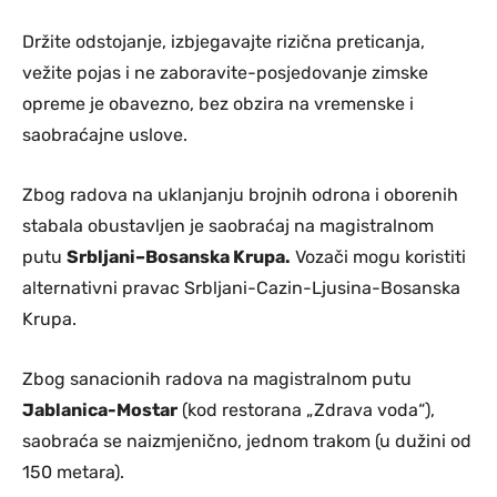
Držite odstojanje, izbjegavajte rizična preticanja,
vežite pojas i ne zaboravite-posjedovanje zimske
opreme je obavezno, bez obzira na vremenske i
saobraćajne uslove.
Zbog radova na uklanjanju brojnih odrona i oborenih
stabala obustavljen je saobraćaj na magistralnom
putu
Srbljani–Bosanska Krupa.
Vozači mogu koristiti
alternativni pravac Srbljani-Cazin-Ljusina-Bosanska
Krupa.
Zbog sanacionih radova na magistralnom putu
Jablanica-Mostar
(kod restorana „Zdrava voda“),
saobraća se naizmjenično, jednom trakom (u dužini od
150 metara).