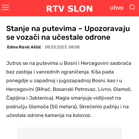
UŽIVO
Stanje na putevima – Upozoravaju
se vozači na učestale odrone
Edina Rizvić Aščić
08.03.2023. 08:08
Jutros se na putevima u Bosni i Hercegovini saobraća
bez zastoja i vanrednih ograničenja. Kiša pada
ponegdje u zapadnoj i jugozapadnoj Bosni, kao i u
Hercegovini (Bihać, Bosanski Petrovac, Livno, Glamoč,
Čapljina i Jablanica). Magla smanjuje vidljivost na
području Glamoča (50 metara). Skrećemo pažnju i na
učestale odrone kamenja na kolovoz.