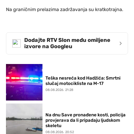
Na graničnim prelazima zadržavanja su kratkotrajna.
Dodajte RTV Slon među omiljene
›
izvore na Googleu
Teška nesreća kod Hadžića: Smrtni
slučaj motocikliste na M-17
08.08.2026. 21:28
Na dnu Save pronađene kosti, policija
provjerava da li pripadaju ljudskom
skeletu
08.08.2026. 20:52