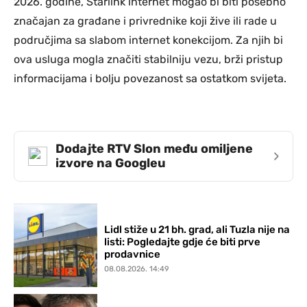
2026. godine, Starlink internet mogao bi biti posebno
značajan za građane i privrednike koji žive ili rade u
područjima sa slabom internet konekcijom. Za njih bi
ova usluga mogla značiti stabilniju vezu, brži pristup
informacijama i bolju povezanost sa ostatkom svijeta.
Dodajte RTV Slon među omiljene
›
izvore na Googleu
Lidl stiže u 21 bh. grad, ali Tuzla nije na
listi: Pogledajte gdje će biti prve
prodavnice
08.08.2026. 14:49