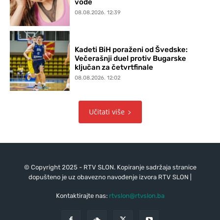
vode
08.08.2026. 12:39
Kadeti BiH poraženi od Švedske:
Večerašnji duel protiv Bugarske
ključan za četvrtfinale
08.08.2026. 12:02
Učitati više
© Copyright 2025 - RTV SLON. Kopiranje sadržaja stranice
dopušteno je uz obavezno navođenje izvora RTV SLON |
Kontaktirajte nas:
rtvslon@rtvslon.ba