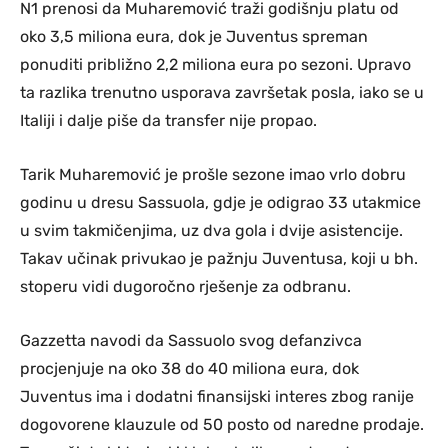
N1 prenosi da Muharemović traži godišnju platu od
oko 3,5 miliona eura, dok je Juventus spreman
ponuditi približno 2,2 miliona eura po sezoni. Upravo
ta razlika trenutno usporava završetak posla, iako se u
Italiji i dalje piše da transfer nije propao.
Tarik Muharemović je prošle sezone imao vrlo dobru
godinu u dresu Sassuola, gdje je odigrao 33 utakmice
u svim takmičenjima, uz dva gola i dvije asistencije.
Takav učinak privukao je pažnju Juventusa, koji u bh.
stoperu vidi dugoročno rješenje za odbranu.
Gazzetta navodi da Sassuolo svog defanzivca
procjenjuje na oko 38 do 40 miliona eura, dok
Juventus ima i dodatni finansijski interes zbog ranije
dogovorene klauzule od 50 posto od naredne prodaje.