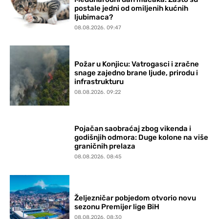
postale jedni od omiljenih kućnih
ljubimaca?
08.08.2026. 09:47
Požar u Konjicu: Vatrogasci i zračne
snage zajedno brane ljude, prirodu i
infrastrukturu
08.08.2026. 09:22
Pojačan saobraćaj zbog vikenda i
godišnjih odmora: Duge kolone na više
graničnih prelaza
08.08.2026. 08:45
Željezničar pobjedom otvorio novu
sezonu Premijer lige BiH
08.08.2026. 08:30