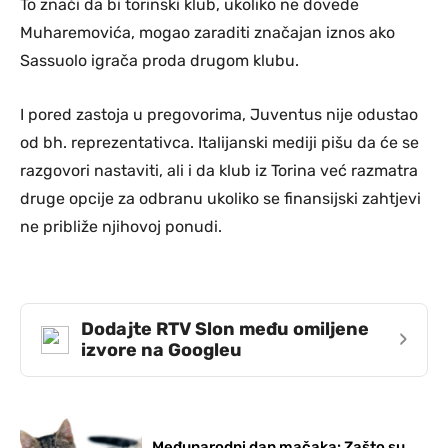
To znači da bi torinski klub, ukoliko ne dovede
Muharemovića, mogao zaraditi značajan iznos ako
Sassuolo igrača proda drugom klubu.
I pored zastoja u pregovorima, Juventus nije odustao
od bh. reprezentativca. Italijanski mediji pišu da će se
razgovori nastaviti, ali i da klub iz Torina već razmatra
druge opcije za odbranu ukoliko se finansijski zahtjevi
ne približe njihovoj ponudi.
Dodajte RTV Slon među omiljene
›
izvore na Googleu
Međunarodni dan mačaka: Zašto su