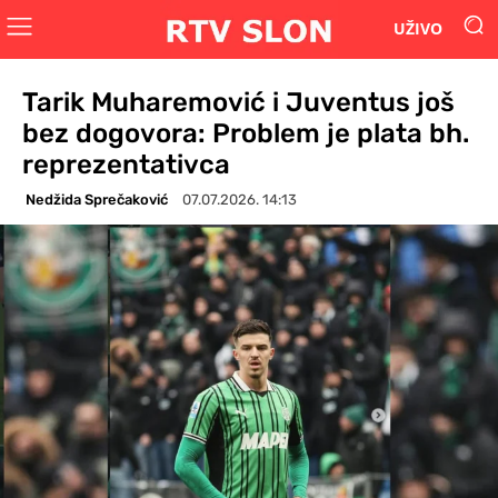
UŽIVO
Tarik Muharemović i Juventus još
bez dogovora: Problem je plata bh.
reprezentativca
Nedžida Sprečaković
07.07.2026. 14:13