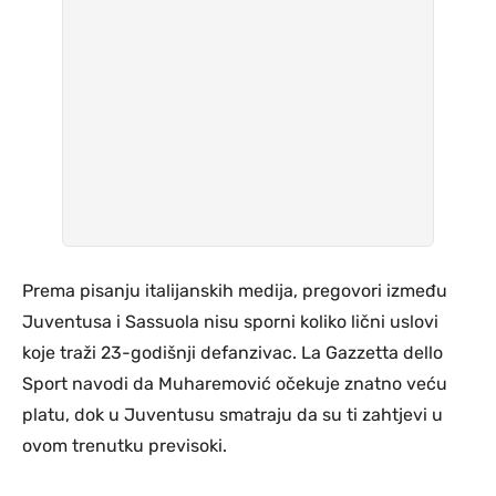
Prema pisanju italijanskih medija, pregovori između
Juventusa i Sassuola nisu sporni koliko lični uslovi
koje traži 23-godišnji defanzivac. La Gazzetta dello
Sport navodi da Muharemović očekuje znatno veću
platu, dok u Juventusu smatraju da su ti zahtjevi u
ovom trenutku previsoki.