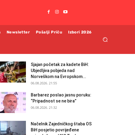
m
Newsletter
Pošalji Priču
Izbori 2026
Sjajan početak za kadete BiH:
Ubjedljiva pobjeda nad
Norveškom na Evropskom...
06.08.2026. 21:55
Barbarez poslao jasnu poruku:
“Pripadnost se ne bira”
06.08.2026. 21:32
Načelnik Zajedničkog štaba OS
BiH posjetio povrijeđene