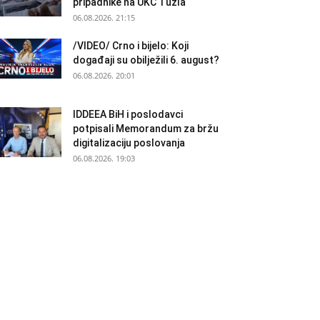
pripadnike na UKC Tuzla
06.08.2026. 21:15
/VIDEO/ Crno i bijelo: Koji
događaji su obilježili 6. august?
06.08.2026. 20:01
IDDEEA BiH i poslodavci
potpisali Memorandum za bržu
digitalizaciju poslovanja
06.08.2026. 19:03