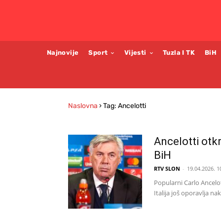
Najnovije
Sport
Vijesti
Tuzla I TK
BiH
Naslovna
›
Tag: Ancelotti
Ancelotti otkr
BiH
RTV SLON
-
19.04.2026. 1
Popularni Carlo Ancelot
Italija još oporavlja n