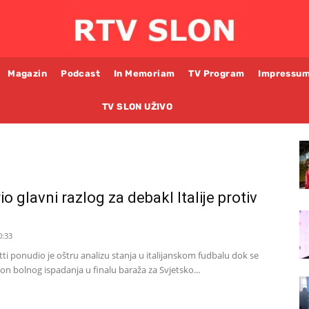
Magazin
Podcast
In Memoriam
TV Program
Impressu
TV SLON UŽIVO
io glavni razlog za debakl Italije protiv
0:33
ti ponudio je oštru analizu stanja u italijanskom fudbalu dok se
akon bolnog ispadanja u finalu baraža za Svjetsko...