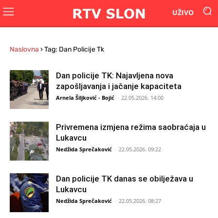
UŽIVO
Naslovna
›
Tag: Dan Policije Tk
Dan policije TK: Najavljena nova
zapošljavanja i jačanje kapaciteta
Arnela Šiljković - Bojić
-
22.05.2026. 14:00
Privremena izmjena režima saobraćaja u
Lukavcu
Nedžida Sprečaković
-
22.05.2026. 09:22
Dan policije TK danas se obilježava u
Lukavcu
Nedžida Sprečaković
-
22.05.2026. 08:27