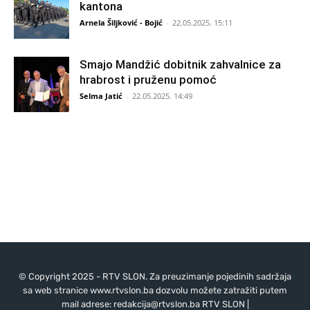
kantona
Arnela Šiljković - Bojić
-
22.05.2025. 15:11
Smajo Mandžić dobitnik zahvalnice za
hrabrost i pruženu pomoć
Selma Jatić
-
22.05.2025. 14:49
© Copyright 2025 - RTV SLON. Za preuzimanje pojedinih sadržaja
sa web stranice www.rtvslon.ba dozvolu možete zatražiti putem
mail adrese:
redakcija@rtvslon.ba
RTV SLON |