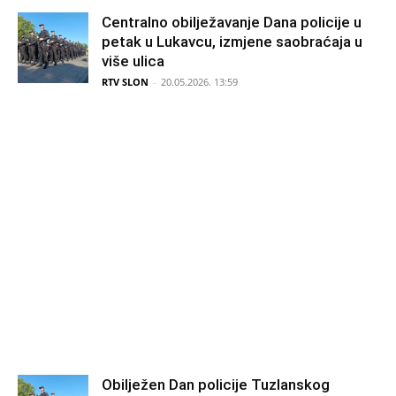
Centralno obilježavanje Dana policije u
petak u Lukavcu, izmjene saobraćaja u
više ulica
RTV SLON
-
20.05.2026. 13:59
Obilježen Dan policije Tuzlanskog