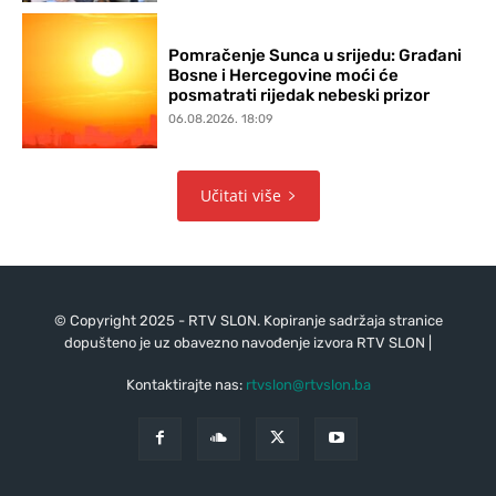
Pomračenje Sunca u srijedu: Građani
Bosne i Hercegovine moći će
posmatrati rijedak nebeski prizor
06.08.2026. 18:09
Učitati više
© Copyright 2025 - RTV SLON. Kopiranje sadržaja stranice
dopušteno je uz obavezno navođenje izvora RTV SLON |
Kontaktirajte nas:
rtvslon@rtvslon.ba