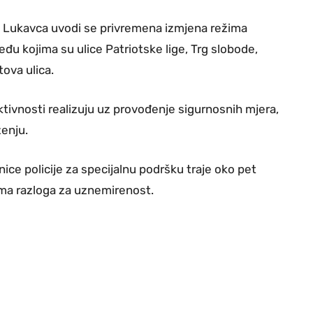
ju Lukavca uvodi se privremena izmjena režima
eđu kojima su ulice Patriotske lige, Trg slobode,
ova ulica.
tivnosti realizuju uz provođenje sigurnosnih mjera,
ženju.
ice policije za specijalnu podršku traje oko pet
ema razloga za uznemirenost.