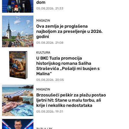
dom
05.08.2026. 21:33
MAGAZIN
Ova zemlja je proglašena
najboljom za preseljenje u 2026.
godini
05.08.2026. 21:08
KULTURA
U BKC Tuzla promocija
historijskog romana Saliha
Straševića „Pošalji mi busjen s
Malina“
05.08.2026. 20:05
MAGAZIN
Brzosušeći peškir za plažu postao
ljetni hit: Stane u malu torbu, ali
krije i nekoliko nedostataka
05.08.2026. 19:31