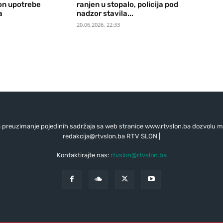
on upotrebe
ranjen u stopalo, policija pod
a
nadzor stavila...
20.06.2026. 22:33
preuzimanje pojedinih sadržaja sa web stranice www.rtvslon.ba dozvolu mo
redakcija@rtvslon.ba
RTV SLON |
Kontaktirajte nas:
rtvslon@rtvslon.ba