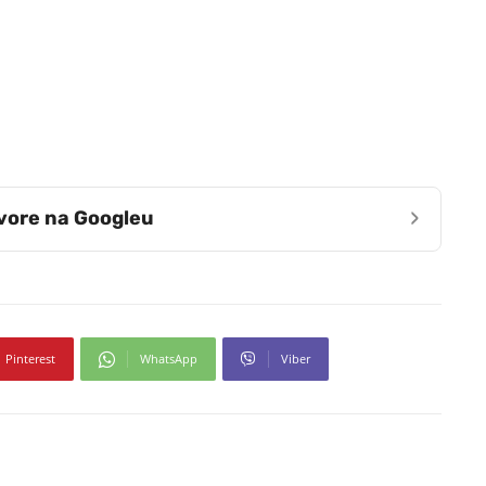
›
zvore na Googleu
Pinterest
WhatsApp
Viber