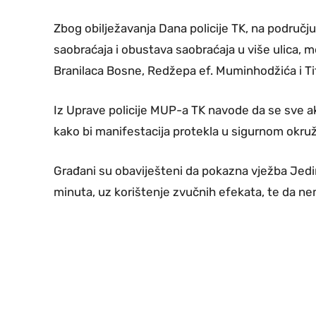
Zbog obilježavanja Dana policije TK, na područ
saobraćaja i obustava saobraćaja u više ulica, m
Branilaca Bosne, Redžepa ef. Muminhodžića i Tit
Iz Uprave policije MUP-a TK navode da se sve ak
kako bi manifestacija protekla u sigurnom okru
Građani su obaviješteni da pokazna vježba Jedin
minuta, uz korištenje zvučnih efekata, te da n