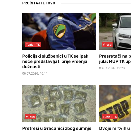
PROČITAJTE I OVO
Tuzla i TK
Vijesti
Policijski službenici u TK se ipak
Presretači na 
neće predstavljati prije vršenja
jula: MUP TK upu
dužnosti
03.07.2026. 19:28
06.07.2026. 16:11
Vijesti
Tuzla i TK
Pretresi u Gračanici zbog sumnje
Dvoje mrtvih u 