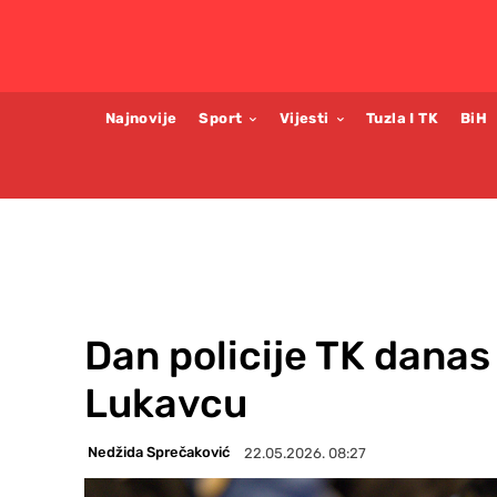
Najnovije
Sport
Vijesti
Tuzla I TK
BiH
Dan policije TK danas
Lukavcu
Nedžida Sprečaković
22.05.2026. 08:27