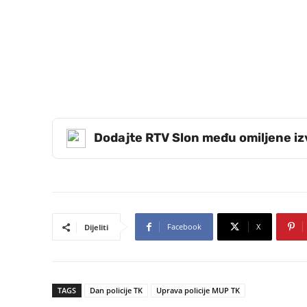
Dodajte RTV Slon među omiljene i
Facebook
X
Dijeliti
TAGS
Dan policije TK
Uprava policije MUP TK