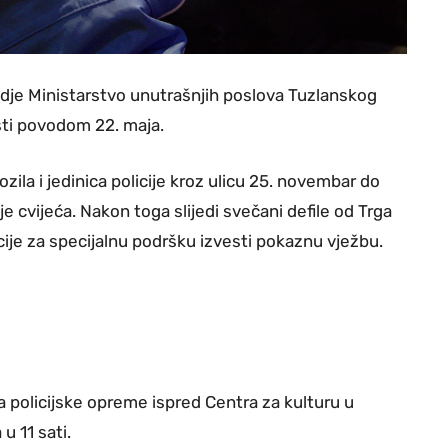
gdje Ministarstvo unutrašnjih poslova Tuzlanskog
osti povodom 22. maja.
ila i jedinica policije kroz ulicu 25. novembar do
je cvijeća. Nakon toga slijedi svečani defile od Trga
ije za specijalnu podršku izvesti pokaznu vježbu.
 policijske opreme ispred Centra za kulturu u
u 11 sati.