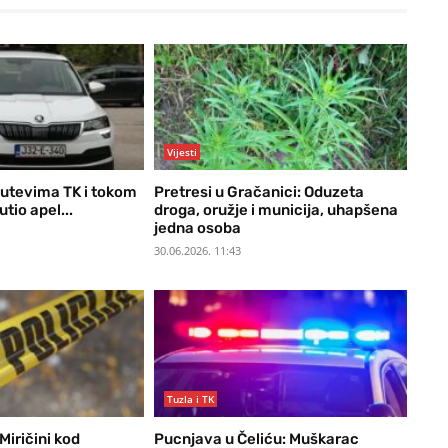
Vijesti
putevima TK i tokom
Pretresi u Gračanici: Oduzeta
tio apel...
droga, oružje i municija, uhapšena
jedna osoba
30.06.2026. 11:43
Tuzla i TK
Miričini kod
Pucnjava u Čeliću: Muškarac