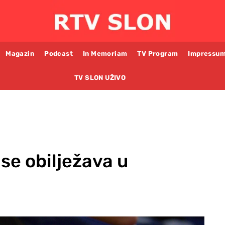
Magazin
Podcast
In Memoriam
TV Program
Impressu
TV SLON UŽIVO
 se obilježava u