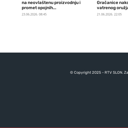
na neovlaštenu proizvodnju i
Gračanice nak
promet opojnih...
vatrenog oružj
23.06.2026. 08:45
21.06.2026. 22:05
© Copyright 2025 - RTV SLON. Za 