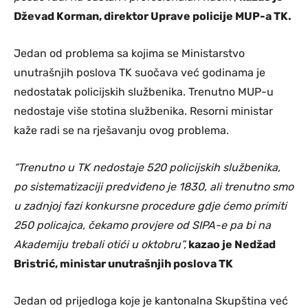
Dževad Korman, direktor Uprave policije MUP-a TK.
Jedan od problema sa kojima se Ministarstvo
unutrašnjih poslova TK suočava već godinama je
nedostatak policijskih službenika. Trenutno MUP-u
nedostaje više stotina službenika. Resorni ministar
kaže radi se na rješavanju ovog problema.
“Trenutno u TK nedostaje 520 policijskih službenika,
po sistematizaciji predviđeno je 1830, ali trenutno smo
u zadnjoj fazi konkursne procedure gdje ćemo primiti
250 policajca, čekamo provjere od SIPA-e pa bi na
Akademiju trebali otići u oktobru”,
kazao je Nedžad
Bristrić, ministar unutrašnjih poslova TK
Jedan od prijedloga koje je kantonalna Skupština već