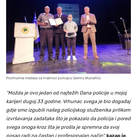
Posthumna medalja za hrabrost policajcu Samiru Mustafiću
“Možda je ovo jedan od najtežih Dana policije u mojoj
karijeri dugoj 33 godine. Vrhunac svega je bio događaj
gdje smo izgubili našeg policijskog službenika prilikom
izvršavanja zadataka što je pokazalo da policija i pored
svega onoga kroz šta je prošla je spremna da svoj
posao radi na častan i profesionalan način”,
kazao je