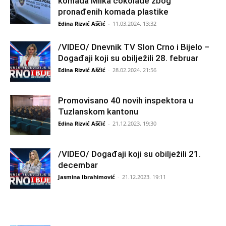
komada Milka čokolade zbog
pronađenih komada plastike
Edina Rizvić Aščić
-
11.03.2024. 13:32
/VIDEO/ Dnevnik TV Slon Crno i Bijelo –
Događaji koji su obilježili 28. februar
Edina Rizvić Aščić
-
28.02.2024. 21:56
Promovisano 40 novih inspektora u
Tuzlanskom kantonu
Edina Rizvić Aščić
-
21.12.2023. 19:30
/VIDEO/ Događaji koji su obilježili 21.
decembar
Jasmina Ibrahimović
-
21.12.2023. 19:11