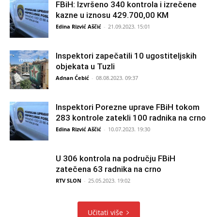
FBiH: Izvršeno 340 kontrola i izrečene
kazne u iznosu 429.700,00 KM
Edina Rizvić Aščić
-
21.09.2023. 15:01
Inspektori zapečatili 10 ugostiteljskih
objekata u Tuzli
Adnan Ćebić
-
08.08.2023. 09:37
Inspektori Porezne uprave FBiH tokom
283 kontrole zatekli 100 radnika na crno
Edina Rizvić Aščić
-
10.07.2023. 19:30
U 306 kontrola na području FBiH
zatečena 63 radnika na crno
RTV SLON
-
25.05.2023. 19:02
Učitati više