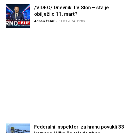
/VIDEO/ Dnevnik TV Slon – šta je
obilježilo 11. mart?
Adnan Ćebić
-
11.03.2024. 19:08
Federalni inspektori za hranu povukli 33