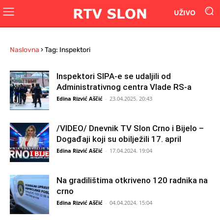
UŽIVO
Naslovna
›
Tag: Inspektori
Inspektori SIPA-e se udaljili od
Administrativnog centra Vlade RS-a
Edina Rizvić Aščić
-
23.04.2025. 20:43
/VIDEO/ Dnevnik TV Slon Crno i Bijelo –
Događaji koji su obilježili 17. april
Edina Rizvić Aščić
-
17.04.2024. 19:04
Na gradilištima otkriveno 120 radnika na
crno
Edina Rizvić Aščić
-
04.04.2024. 15:04