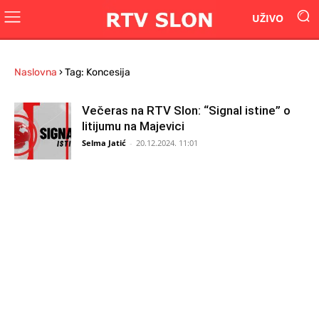
UŽIVO
Naslovna
›
Tag: Koncesija
Večeras na RTV Slon: “Signal istine” o
litijumu na Majevici
Selma Jatić
-
20.12.2024. 11:01