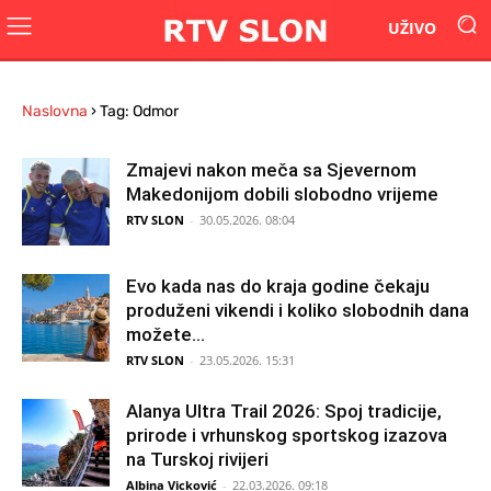
UŽIVO
Naslovna
›
Tag: Odmor
Zmajevi nakon meča sa Sjevernom
Makedonijom dobili slobodno vrijeme
RTV SLON
-
30.05.2026. 08:04
Evo kada nas do kraja godine čekaju
produženi vikendi i koliko slobodnih dana
možete...
RTV SLON
-
23.05.2026. 15:31
Alanya Ultra Trail 2026: Spoj tradicije,
prirode i vrhunskog sportskog izazova
na Turskoj rivijeri
Albina Vicković
-
22.03.2026. 09:18