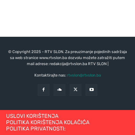
© Copyright 2025 - RTV SLON. Za preuzimanje pojedinih sadržaja
sa web stranice www.rtvslon.ba dozvolu možete zatražiti putem
mail adrese:
redakcija@rtvslon.ba
RTV SLON |
Kontaktirajte nas:
rtvslon@rtvslon.ba
USLOVI KORIŠTENJA
POLITIKA KORIŠTENJA KOLAČIĆA
POLITIKA PRIVATNOSTI: