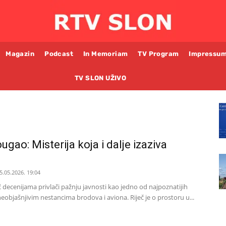
Magazin
Podcast
In Memoriam
TV Program
Impressu
TV SLON UŽIVO
gao: Misterija koja i dalje izaziva
5.05.2026. 19:04
decenijama privlači pažnju javnosti kao jedno od najpoznatijih
eobjašnjivim nestancima brodova i aviona. Riječ je o prostoru u...