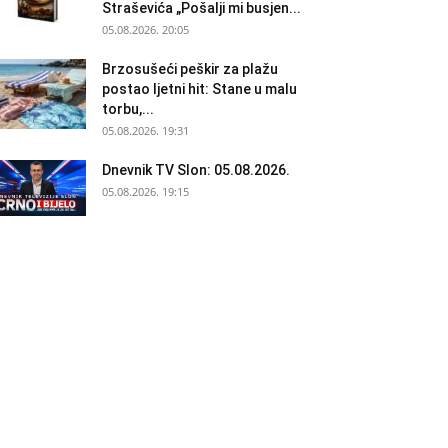
Straševića „Pošalji mi busjen...
05.08.2026. 20:05
Brzosušeći peškir za plažu
postao ljetni hit: Stane u malu
torbu,...
05.08.2026. 19:31
Dnevnik TV Slon: 05.08.2026.
05.08.2026. 19:15