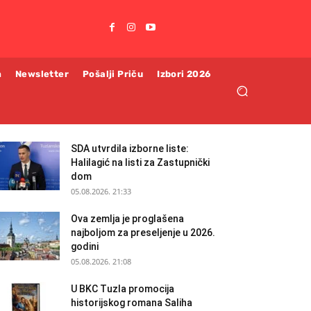
m
Newsletter
Pošalji Priču
Izbori 2026
SDA utvrdila izborne liste:
Halilagić na listi za Zastupnički
dom
05.08.2026. 21:33
Ova zemlja je proglašena
najboljom za preseljenje u 2026.
godini
05.08.2026. 21:08
U BKC Tuzla promocija
historijskog romana Saliha