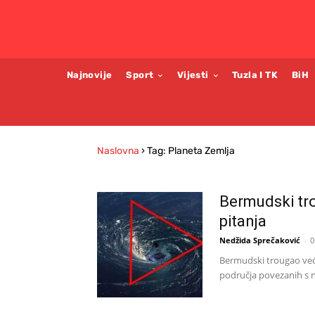
Najnovije
Sport
Vijesti
Tuzla I TK
BiH
Naslovna
›
Tag: Planeta Zemlja
Bermudski trou
pitanja
Nedžida Sprečaković
-
0
Bermudski trougao već 
područja povezanih s n